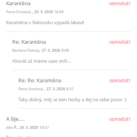
Karanténa
ODPOVĚDĚT
,
Petra Smolová
25. 3. 2020
16:49
Karanténa v Rakousku vypadá lákavě
Re: Karanténa
ODPOVĚDĚT
,
Barbora Fialová
27. 3. 2020
8:08
Akorát už máme zase sníh...
Re: Re: Karanténa
ODPOVĚDĚT
,
Petra Smolová
27. 3. 2020
8:31
Taky dobrý, měj se tam hezky a dej na sebe pozor :)
A šije....
ODPOVĚDĚT
,
Jitka Ř.
24. 3. 2020
18:37