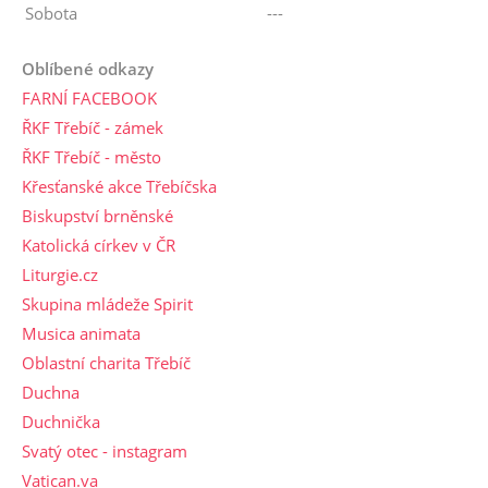
Sobota
---
Oblíbené odkazy
FARNÍ FACEBOOK
ŘKF Třebíč - zámek
ŘKF Třebíč - město
Křesťanské akce Třebíčska
Biskupství brněnské
Katolická církev v ČR
Liturgie.cz
Skupina mládeže Spirit
Musica animata
Oblastní charita Třebíč
Duchna
Duchnička
Svatý otec - instagram
Vatican.va