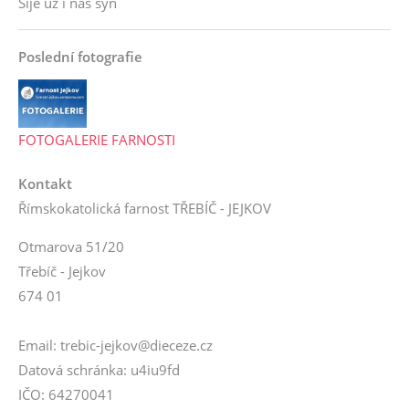
Šije už i náš syn
Poslední fotografie
FOTOGALERIE FARNOSTI
Kontakt
Římskokatolická farnost TŘEBÍČ - JEJKOV
Otmarova 51/20
Třebíč - Jejkov
674 01
Email: trebic-jejkov@dieceze.cz
Datová schránka: u4iu9fd
IČO: 64270041