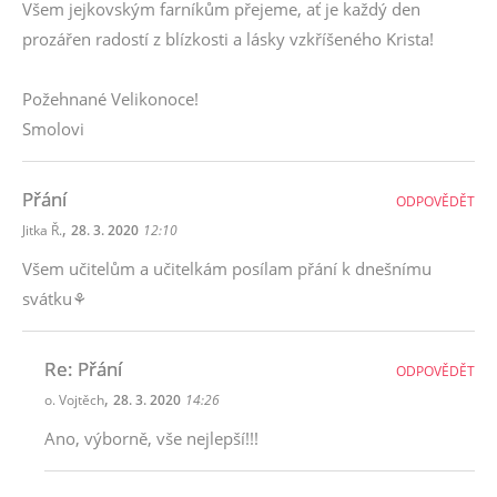
Všem jejkovským farníkům přejeme, ať je každý den
prozářen radostí z blízkosti a lásky vzkříšeného Krista!
Požehnané Velikonoce!
Smolovi
Přání
ODPOVĚDĚT
,
Jitka Ř.
28. 3. 2020
12:10
Všem učitelům a učitelkám posílam přání k dnešnímu
svátku⚘
Re: Přání
ODPOVĚDĚT
,
o. Vojtěch
28. 3. 2020
14:26
Ano, výborně, vše nejlepší!!!