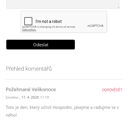
Přehled komentářů
Požehnané Velikonoce
ODPOVĚDĚT
,
Smolovi
11. 4. 2020
17:19
Toto je den, který učinil Hospodin, jásejme a radujme se z
něho!