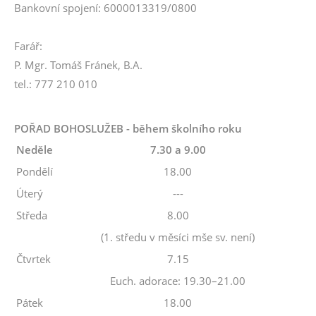
Bankovní spojení: 6000013319/0800
Farář:
P. Mgr. Tomáš Fránek, B.A.
tel.: 777 210 010
POŘAD BOHOSLUŽEB - během školního roku
Neděle
7.30 a 9.00
Pondělí
18.00
Úterý
---
Středa
8.00
(1. středu v měsíci mše sv. není)
Čtvrtek
7.15
Euch. adorace: 19.30–21.00
Pátek
18.00