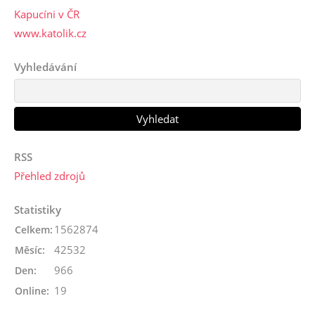
Kapucíni v ČR
www.katolik.cz
Vyhledávání
RSS
Přehled zdrojů
Statistiky
1562874
Celkem:
42532
Měsíc:
966
Den:
19
Online: