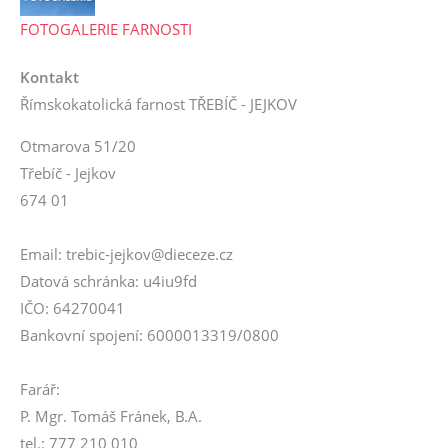
FOTOGALERIE FARNOSTI
Kontakt
Římskokatolická farnost TŘEBÍČ - JEJKOV
Otmarova 51/20
Třebíč - Jejkov
674 01
Email: trebic-jejkov@dieceze.cz
Datová schránka: u4iu9fd
IČO: 64270041
Bankovní spojení: 6000013319/0800
Farář:
P. Mgr. Tomáš Fránek, B.A.
tel.: 777 210 010