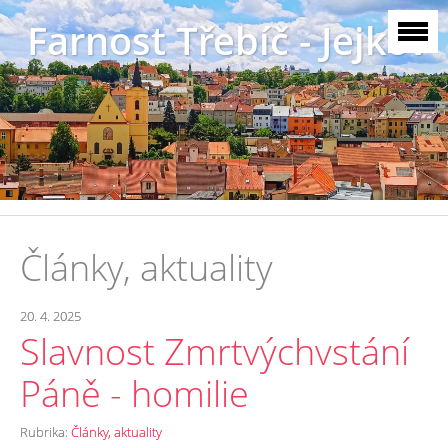
Farnost Třebíč - Jejkov
Články, aktuality
20. 4. 2025
Slavnost Zmrtvýchvstání
Páně - homilie
Rubrika:
Články, aktuality