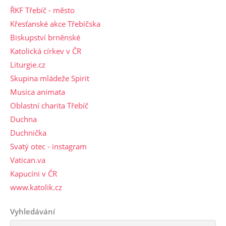
ŘKF Třebíč - město
Křesťanské akce Třebíčska
Biskupství brněnské
Katolická církev v ČR
Liturgie.cz
Skupina mládeže Spirit
Musica animata
Oblastní charita Třebíč
Duchna
Duchnička
Svatý otec - instagram
Vatican.va
Kapucíni v ČR
www.katolik.cz
Vyhledávání