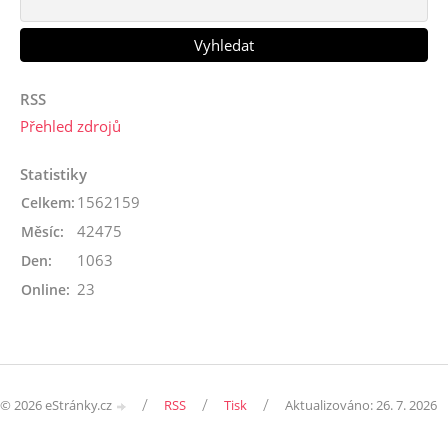
RSS
Přehled zdrojů
Statistiky
1562159
Celkem:
42475
Měsíc:
1063
Den:
23
Online:
/
/
/
© 2026 eStránky.cz
RSS
Tisk
Aktualizováno: 26. 7. 2026