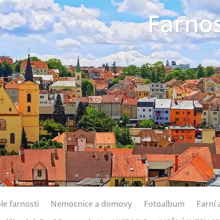
Farnos
le farnosti
Nemocnice a domovy
Fotoalbum
Farní