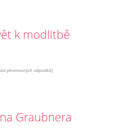
vět k modlitbě
nost plnomocných odpustků)
Jana Graubnera