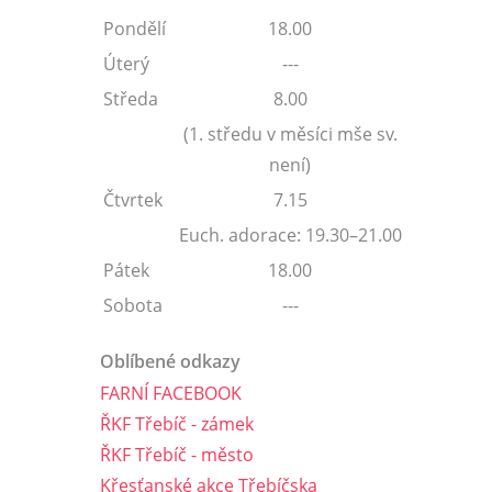
Pondělí
18.00
Úterý
---
Středa
8.00
(1. středu v měsíci mše sv.
není)
Čtvrtek
7.15
Euch. adorace: 19.30–21.00
Pátek
18.00
Sobota
---
Oblíbené odkazy
FARNÍ FACEBOOK
ŘKF Třebíč - zámek
ŘKF Třebíč - město
Křesťanské akce Třebíčska