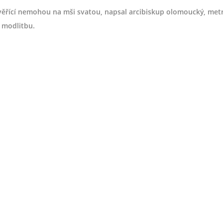
ěřící nemohou na mši svatou, napsal arcibiskup olomoucký, metr
í modl
itbu.