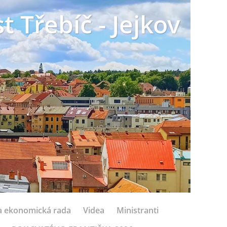
t Třebíč - Jejkov
 a ekonomická rada
Videa
Ministranti