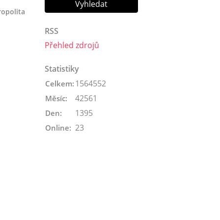
opolita
RSS
Přehled zdrojů
Statistiky
1564552
Celkem:
42561
Měsíc:
1395
Den:
23
Online: