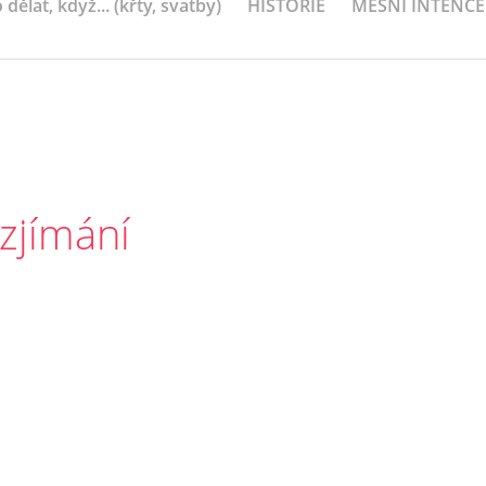
 dělat, když... (křty, svatby)
HISTORIE
MEŠNÍ INTENCE
ozjímání