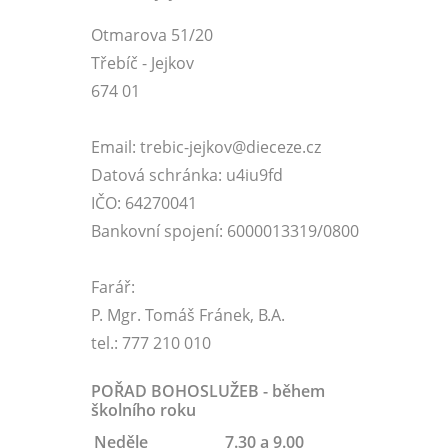
Otmarova 51/20
Třebíč - Jejkov
674 01
Email: trebic-jejkov@dieceze.cz
Datová schránka: u4iu9fd
IČO: 64270041
Bankovní spojení: 6000013319/0800
Farář:
P. Mgr. Tomáš Fránek, B.A.
tel.: 777 210 010
POŘAD BOHOSLUŽEB - během
školního roku
Neděle
7.30 a 9.00