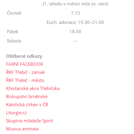
(1. středu v měsíci mše sv. není)
Čtvrtek
7.15
Euch. adorace: 19.30–21.00
Pátek
18.00
Sobota
---
Oblíbené odkazy
FARNÍ FACEBOOK
ŘKF Třebíč - zámek
ŘKF Třebíč - město
Křesťanské akce Třebíčska
Biskupství brněnské
Katolická církev v ČR
Liturgie.cz
Skupina mládeže Spirit
Musica animata