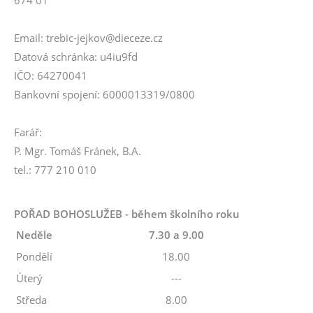
Email: trebic-jejkov@dieceze.cz
Datová schránka: u4iu9fd
IČO: 64270041
Bankovní spojení: 6000013319/0800
Farář:
P. Mgr. Tomáš Fránek, B.A.
tel.: 777 210 010
POŘAD BOHOSLUŽEB - během školního roku
Neděle
7.30 a 9.00
Pondělí
18.00
Úterý
---
Středa
8.00