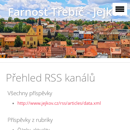
Farnost Třebíč - Jejkov
Přehled RSS kanálů
Všechny příspěvky
http://www.jejkov.cz/rss/articles/data.xml
Příspěvky z rubriky
Články, aktuality -