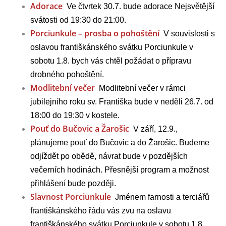
Adorace
Ve čtvrtek 30.7. bude adorace Nejsvětější
svátosti od 19:30 do 21:00.
Porciunkule – prosba o pohoštění
V souvislosti s
oslavou františkánského svátku Porciunkule v
sobotu 1.8. bych vás chtěl požádat o přípravu
drobného pohoštění.
Modlitební večer
Modlitební večer v rámci
jubilejního roku sv. Františka bude v neděli 26.7. od
18:00 do 19:30 v kostele.
Pouť do Bučovic a Žarošic
V září, 12.9.,
plánujeme pouť do Bučovic a do Žarošic. Budeme
odjíždět po obědě, návrat bude v pozdějších
večerních hodinách. Přesnější program a možnost
přihlášení bude později.
Slavnost Porciunkule
Jménem farnosti a terciářů
františkánského řádu vás zvu na oslavu
františkánského svátku Porciunkule v sobotu 1.8.