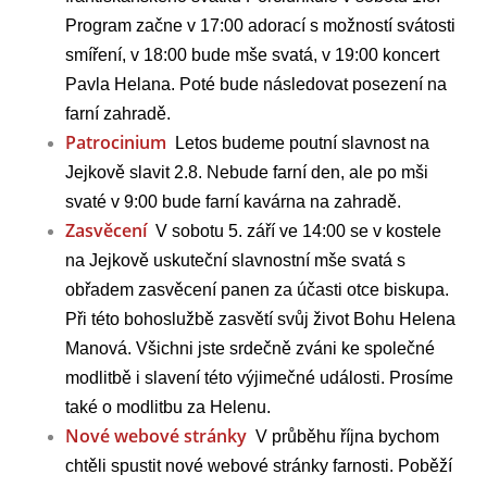
Program začne v 17:00 adorací s možností svátosti
smíření, v 18:00 bude mše svatá, v 19:00 koncert
Pavla Helana. Poté bude následovat posezení na
farní zahradě.
Patrocinium
Letos budeme poutní slavnost na
Jejkově slavit 2.8. Nebude farní den, ale po mši
svaté v 9:00 bude farní kavárna na zahradě.
Zasvěcení
V sobotu 5. září ve 14:00 se v kostele
na Jejkově uskuteční slavnostní mše svatá s
obřadem zasvěcení panen za účasti otce biskupa.
Při této bohoslužbě zasvětí svůj život Bohu Helena
Manová. Všichni jste srdečně zváni ke společné
modlitbě i slavení této výjimečné události. Prosíme
také o modlitbu za Helenu.
Nové webové stránky
V průběhu října bychom
chtěli spustit nové webové stránky farnosti. Poběží