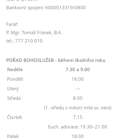
Bankovní spojení: 6000013319/0800
Farář:
P. Mgr. Tomáš Fránek, B.A.
tel.: 777 210 010
POŘAD BOHOSLUŽEB - během školního roku
Neděle
7.30 a 9.00
Pondělí
18.00
Úterý
---
Středa
8.00
(1. středu v měsíci mše sv. není)
Čtvrtek
7.15
Euch. adorace: 19.30–21.00
Pátek
18.00