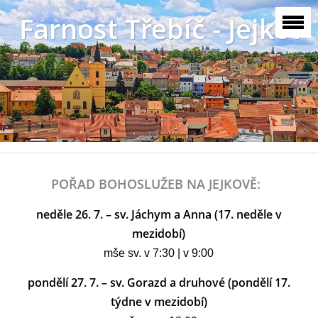
Farnost Třebíč - Jejkov
POŘAD BOHOSLUŽEB NA JEJKOVĚ:
neděle 26. 7. – sv. Jáchym a Anna (17. neděle v
mezidobí)
mše sv. v 7:30 | v 9:00
pondělí 27. 7. – sv. Gorazd a druhové (pondělí 17.
týdne v mezidobí)