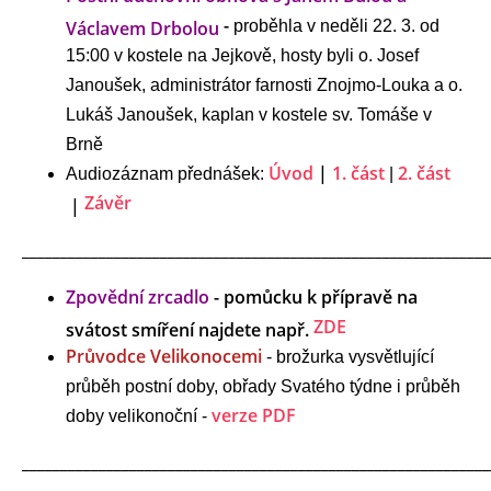
-
Václavem Drbolou
proběhla v neděli 22. 3. od
15:00 v kostele na Jejkově, hosty byli o. Josef
Janoušek, administrátor farnosti Znojmo-Louka a o.
Lukáš Janoušek, kaplan v kostele sv. Tomáše v
Brně
Úvod
|
1
. část
2. část
Audiozáznam přednášek:
|
Z
ávěr
|
_____________________________________________________________
Zpovědní zrcadlo
- pomůcku k přípravě na
ZDE
svátost smíření najdete např.
Průvodce Velikonocemi
- brožurka vysvětlující
průběh postní doby, obřady Svatého týdne i průběh
verze PDF
doby velikonoční -
_____________________________________________________________