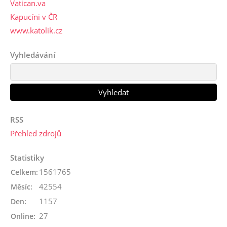
Vatican.va
Kapucíni v ČR
www.katolik.cz
Vyhledávání
RSS
Přehled zdrojů
Statistiky
1561765
Celkem:
42554
Měsíc:
1157
Den:
27
Online: