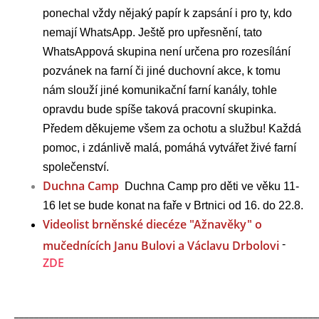
ponechal vždy nějaký papír k zapsání i pro ty, kdo
nemají WhatsApp. Ještě pro upřesnění, tato
WhatsAppová skupina není
určena pro rozesílání
pozvánek na farní či jiné duchovní akce, k tomu
nám slouží jiné komunikační farní kanály, tohle
opravdu bude spíše taková pracovní skupinka.
Předem děkujeme všem za ochotu a službu! Každá
pomoc, i zdánlivě malá, pomáhá vytvářet živé farní
společenství.
Duchna Camp
Duchna Camp pro děti ve věku 11-
16 let se bude konat na faře v Brtnici od 16. do 22.8.
Videolist brněnské diecéze "Ažnavěky" o
mučednících Janu Bulovi a Václavu Drbolovi
-
ZDE
_____________________________________________________________