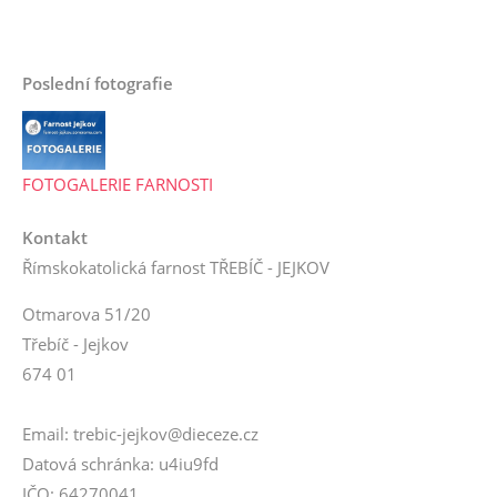
Poslední fotografie
FOTOGALERIE FARNOSTI
Kontakt
Římskokatolická farnost TŘEBÍČ - JEJKOV
Otmarova 51/20
Třebíč - Jejkov
674 01
Email: trebic-jejkov@dieceze.cz
Datová schránka: u4iu9fd
IČO: 64270041