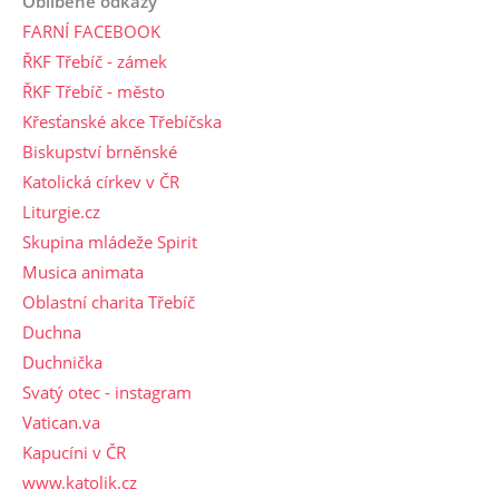
Oblíbené odkazy
FARNÍ FACEBOOK
ŘKF Třebíč - zámek
ŘKF Třebíč - město
Křesťanské akce Třebíčska
Biskupství brněnské
Katolická církev v ČR
Liturgie.cz
Skupina mládeže Spirit
Musica animata
Oblastní charita Třebíč
Duchna
Duchnička
Svatý otec - instagram
Vatican.va
Kapucíni v ČR
www.katolik.cz