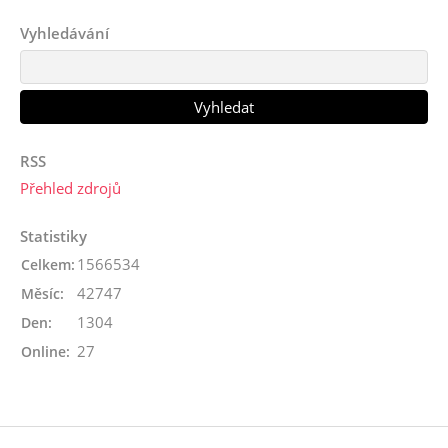
Vyhledávání
RSS
Přehled zdrojů
Statistiky
1566534
Celkem:
42747
Měsíc:
1304
Den:
27
Online: