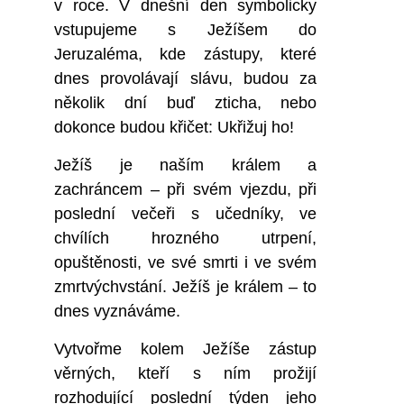
v roce. V dnešní den symbolicky
vstupujeme s Ježíšem do
Jeruzaléma, kde zástupy, které
dnes provolávají slávu, budou za
několik dní buď zticha, nebo
dokonce budou křičet: Ukřižuj ho!
Ježíš je naším králem a
zachráncem – při svém vjezdu, při
poslední večeři s učedníky, ve
chvílích hrozného utrpení,
opuštěnosti, ve své smrti i ve svém
zmrtvýchvstání. Ježíš je králem – to
dnes vyznáváme.
Vytvořme kolem Ježíše zástup
věrných, kteří s ním prožijí
rozhodující poslední týden jeho