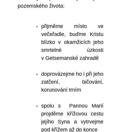
pozemského života:
přijměme místo ve
večeřadle, buďme Kristu
blízko v okamžicích jeho
smrtelné úzkosti
v Getsemanské zahradě
doprovázejme ho i při jeho
zatčení, bičování,
korunování trním
spolu s Pannou Marií
projděme křížovou cestu
jejího Syna a vytrvejme
pod křížem až do konce