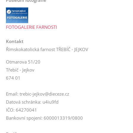
Poslední fotografie
FOTOGALERIE FARNOSTI
Kontakt
Římskokatolická farnost TŘEBÍČ - JEJKOV
Otmarova 51/20
Třebíč - Jejkov
674 01
Email: trebic-jejkov@dieceze.cz
Datová schránka: u4iu9fd
IČO: 64270041
Bankovní spojení: 6000013319/0800