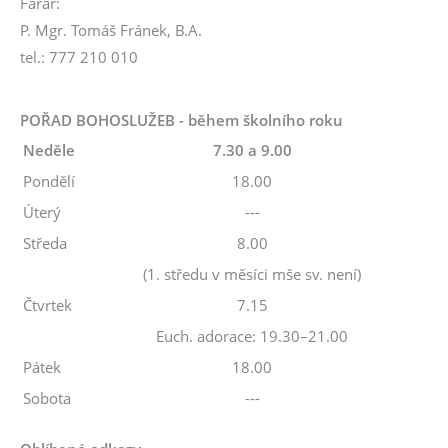
Farář:
P. Mgr. Tomáš Fránek, B.A.
tel.: 777 210 010
POŘAD BOHOSLUŽEB - během školního roku
Neděle
7.30 a 9.00
Pondělí
18.00
Úterý
---
Středa
8.00
(1. středu v měsíci mše sv. není)
Čtvrtek
7.15
Euch. adorace: 19.30–21.00
Pátek
18.00
Sobota
---