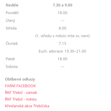
Neděle
7.30 a 9.00
Pondělí
18.00
Úterý
---
Středa
8.00
(1. středu v měsíci mše sv. není)
Čtvrtek
7.15
Euch. adorace: 19.30–21.00
Pátek
18.00
Sobota
---
Oblíbené odkazy
FARNÍ FACEBOOK
ŘKF Třebíč - zámek
ŘKF Třebíč - město
Křesťanské akce Třebíčska