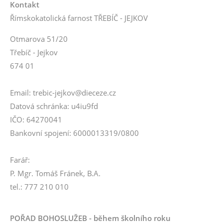
Kontakt
Římskokatolická farnost TŘEBÍČ - JEJKOV
Otmarova 51/20
Třebíč - Jejkov
674 01
Email: trebic-jejkov@dieceze.cz
Datová schránka: u4iu9fd
IČO: 64270041
Bankovní spojení: 6000013319/0800
Farář:
P. Mgr. Tomáš Fránek, B.A.
tel.: 777 210 010
POŘAD BOHOSLUŽEB - během školního roku