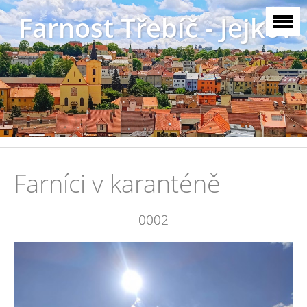
Farnost Třebíč - Jejkov
Farníci v karanténě
0002