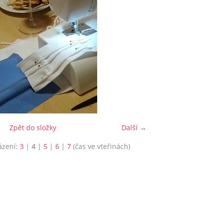
Zpět do složky
Další →
ázení:
3
|
4
|
5
|
6
|
7
(čas ve vteřinách)