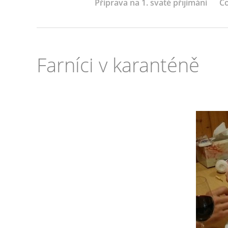
Příprava na 1. svaté přijímání
Co
Farníci v karanténě