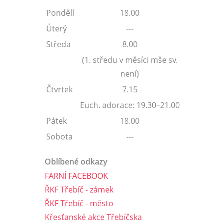
Pondělí
18.00
Úterý
---
Středa
8.00
(1. středu v měsíci mše sv.
není)
Čtvrtek
7.15
Euch. adorace: 19.30–21.00
Pátek
18.00
Sobota
---
Oblíbené odkazy
FARNÍ FACEBOOK
ŘKF Třebíč - zámek
ŘKF Třebíč - město
Křesťanské akce Třebíčska