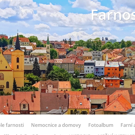
Farnos
le farnosti
Nemocnice a domovy
Fotoalbum
Farní