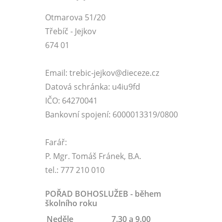
Otmarova 51/20
Třebíč - Jejkov
674 01
Email: trebic-jejkov@dieceze.cz
Datová schránka: u4iu9fd
IČO: 64270041
Bankovní spojení: 6000013319/0800
Farář:
P. Mgr. Tomáš Fránek, B.A.
tel.: 777 210 010
POŘAD BOHOSLUŽEB - během
školního roku
Neděle
7.30 a 9.00