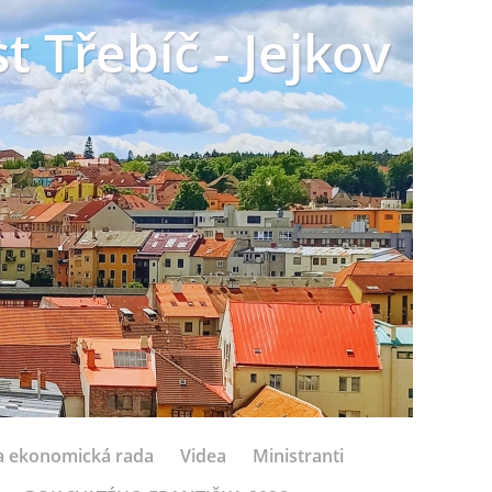
t Třebíč - Jejkov
 a ekonomická rada
Videa
Ministranti