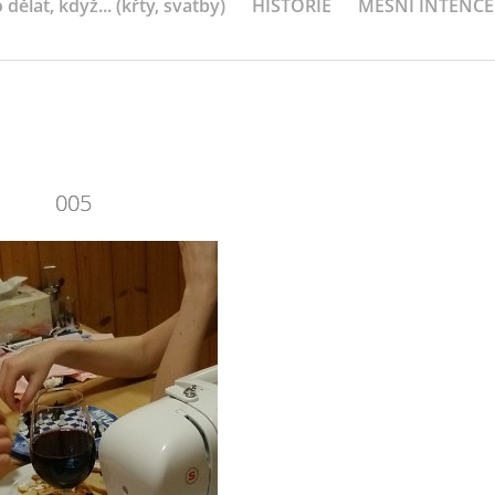
 dělat, když... (křty, svatby)
HISTORIE
MEŠNÍ INTENCE
005