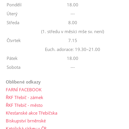
Pondělí
18.00
Úterý
---
Středa
8.00
(1. středu v měsíci mše sv. není)
Čtvrtek
7.15
Euch. adorace: 19.30–21.00
Pátek
18.00
Sobota
---
Oblíbené odkazy
FARNÍ FACEBOOK
ŘKF Třebíč - zámek
ŘKF Třebíč - město
Křesťanské akce Třebíčska
Biskupství brněnské
Katolická církev v ČR