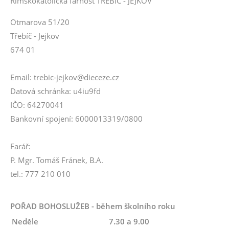
Římskokatolická farnost TŘEBÍČ - JEJKOV
Otmarova 51/20
Třebíč - Jejkov
674 01
Email: trebic-jejkov@dieceze.cz
Datová schránka: u4iu9fd
IČO: 64270041
Bankovní spojení: 6000013319/0800
Farář:
P. Mgr. Tomáš Fránek, B.A.
tel.: 777 210 010
POŘAD BOHOSLUŽEB - během školního roku
Neděle
7.30 a 9.00