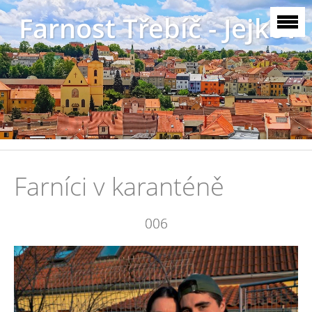
Farnost Třebíč - Jejkov
Farníci v karanténě
006