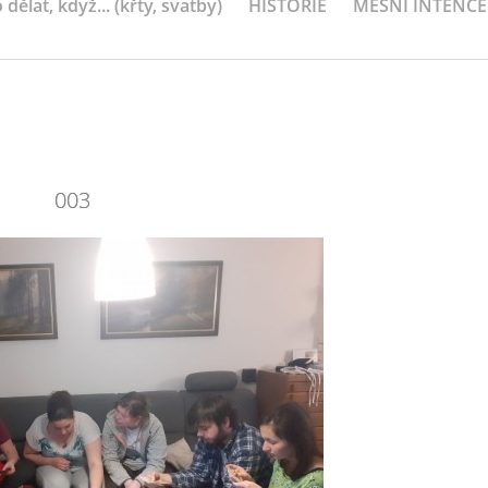
 dělat, když... (křty, svatby)
HISTORIE
MEŠNÍ INTENCE
003