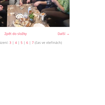
Zpět do složky
Další →
ázení:
3
|
4
|
5
|
6
|
7
(čas ve vteřinách)