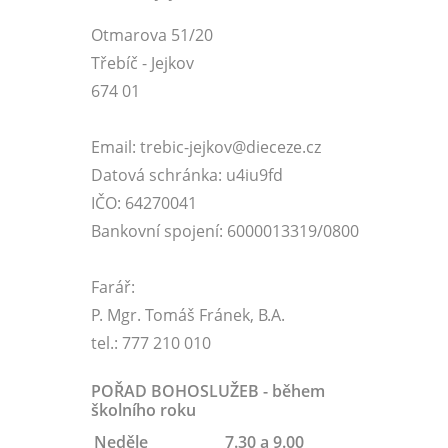
Otmarova 51/20
Třebíč - Jejkov
674 01
Email: trebic-jejkov@dieceze.cz
Datová schránka: u4iu9fd
IČO: 64270041
Bankovní spojení: 6000013319/0800
Farář:
P. Mgr. Tomáš Fránek, B.A.
tel.: 777 210 010
POŘAD BOHOSLUŽEB - během
školního roku
Neděle
7.30 a 9.00