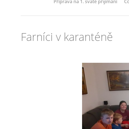
Příprava na 1. svaté přijímání
Co
Farníci v karanténě