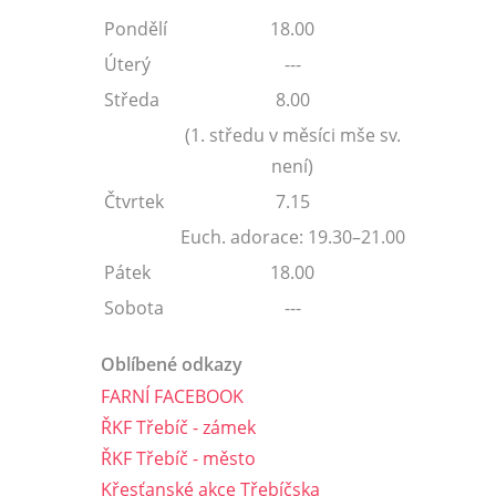
Pondělí
18.00
Úterý
---
Středa
8.00
(1. středu v měsíci mše sv.
není)
Čtvrtek
7.15
Euch. adorace: 19.30–21.00
Pátek
18.00
Sobota
---
Oblíbené odkazy
FARNÍ FACEBOOK
ŘKF Třebíč - zámek
ŘKF Třebíč - město
Křesťanské akce Třebíčska