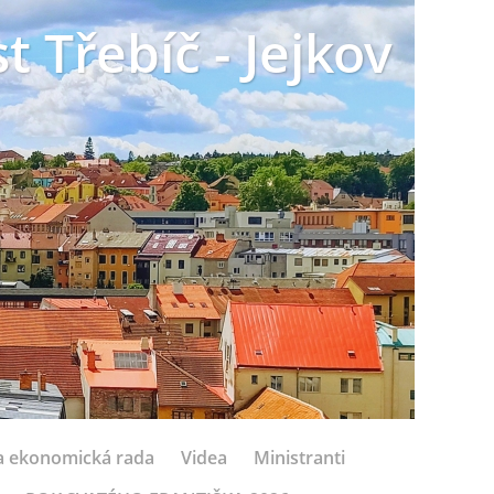
t Třebíč - Jejkov
 a ekonomická rada
Videa
Ministranti