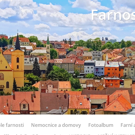
Farnos
le farnosti
Nemocnice a domovy
Fotoalbum
Farní