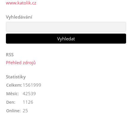
www.katolik.cz
Vyhledávání
RSS
Přehled zdrojů
Statistiky
1561999
Celkem:
42539
Měsíc:
1126
Den:
25
Online: