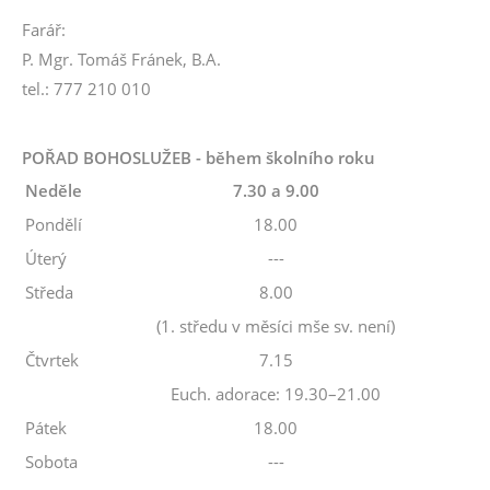
Farář:
P. Mgr. Tomáš Fránek, B.A.
tel.: 777 210 010
POŘAD BOHOSLUŽEB - během školního roku
Neděle
7.30 a 9.00
Pondělí
18.00
Úterý
---
Středa
8.00
(1. středu v měsíci mše sv. není)
Čtvrtek
7.15
Euch. adorace: 19.30–21.00
Pátek
18.00
Sobota
---