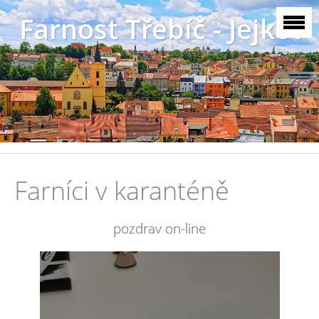
Farnost Třebíč - Jejkov
Farníci v karanténě
pozdrav on-line