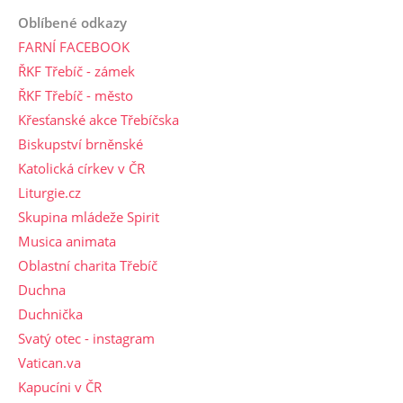
Oblíbené odkazy
FARNÍ FACEBOOK
ŘKF Třebíč - zámek
ŘKF Třebíč - město
Křesťanské akce Třebíčska
Biskupství brněnské
Katolická církev v ČR
Liturgie.cz
Skupina mládeže Spirit
Musica animata
Oblastní charita Třebíč
Duchna
Duchnička
Svatý otec - instagram
Vatican.va
Kapucíni v ČR