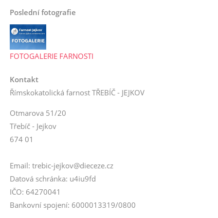
Poslední fotografie
FOTOGALERIE FARNOSTI
Kontakt
Římskokatolická farnost TŘEBÍČ - JEJKOV
Otmarova 51/20
Třebíč - Jejkov
674 01
Email: trebic-jejkov@dieceze.cz
Datová schránka: u4iu9fd
IČO: 64270041
Bankovní spojení: 6000013319/0800