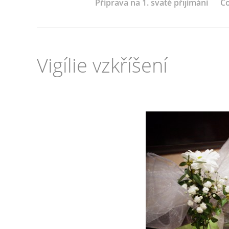
Příprava na 1. svaté přijímání
Co
Vigílie vzkříšení