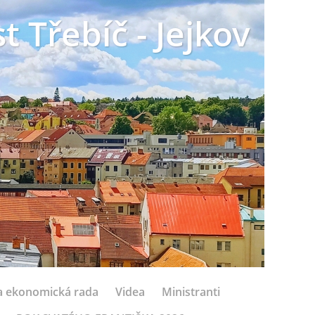
t Třebíč - Jejkov
 a ekonomická rada
Videa
Ministranti