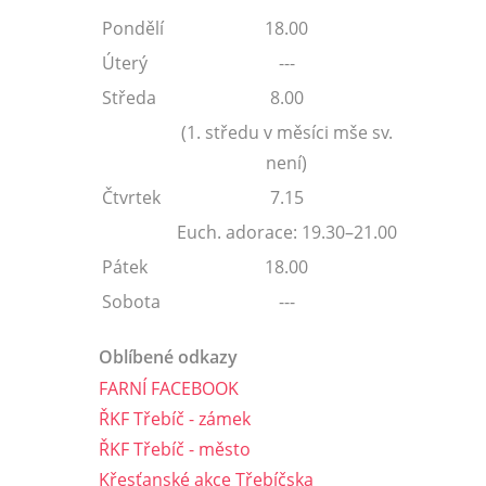
Pondělí
18.00
Úterý
---
Středa
8.00
(1. středu v měsíci mše sv.
není)
Čtvrtek
7.15
Euch. adorace: 19.30–21.00
Pátek
18.00
Sobota
---
Oblíbené odkazy
FARNÍ FACEBOOK
ŘKF Třebíč - zámek
ŘKF Třebíč - město
Křesťanské akce Třebíčska