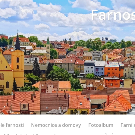
Farnos
le farnosti
Nemocnice a domovy
Fotoalbum
Farní