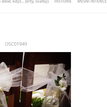
 dělat, když... (křty, svatby)
HISTORIE
MEŠNÍ INTENCE
DSC01949