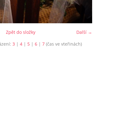
Zpět do složky
Další →
ázení:
3
|
4
|
5
|
6
|
7
(čas ve vteřinách)