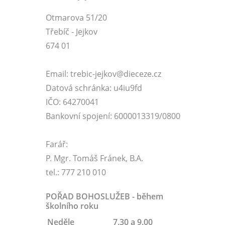
Otmarova 51/20
Třebíč - Jejkov
674 01
Email: trebic-jejkov@dieceze.cz
Datová schránka: u4iu9fd
IČO: 64270041
Bankovní spojení: 6000013319/0800
Farář:
P. Mgr. Tomáš Fránek, B.A.
tel.: 777 210 010
POŘAD BOHOSLUŽEB - během
školního roku
Neděle
7.30 a 9.00