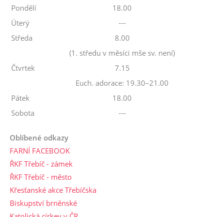
Pondělí
18.00
Úterý
---
Středa
8.00
(1. středu v měsíci mše sv. není)
Čtvrtek
7.15
Euch. adorace: 19.30–21.00
Pátek
18.00
Sobota
---
Oblíbené odkazy
FARNÍ FACEBOOK
ŘKF Třebíč - zámek
ŘKF Třebíč - město
Křesťanské akce Třebíčska
Biskupství brněnské
Katolická církev v ČR