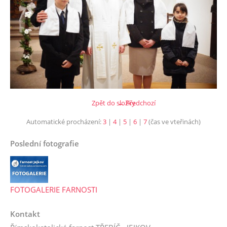
Zpět do složky
← Předchozí
Automatické procházení:
3
|
4
|
5
|
6
|
7
(čas ve vteřinách)
Poslední fotografie
FOTOGALERIE FARNOSTI
Kontakt