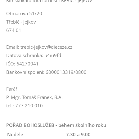
Římskokatolická farnost TŘEBÍČ - JEJKOV
Otmarova 51/20
Třebíč - Jejkov
674 01
Email: trebic-jejkov@dieceze.cz
Datová schránka: u4iu9fd
IČO: 64270041
Bankovní spojení: 6000013319/0800
Farář:
P. Mgr. Tomáš Fránek, B.A.
tel.: 777 210 010
POŘAD BOHOSLUŽEB - během školního roku
Neděle
7.30 a 9.00