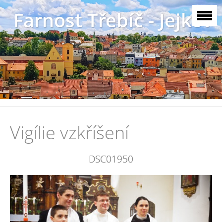
Farnost Třebíč - Jejkov
Vigílie vzkříšení
DSC01950