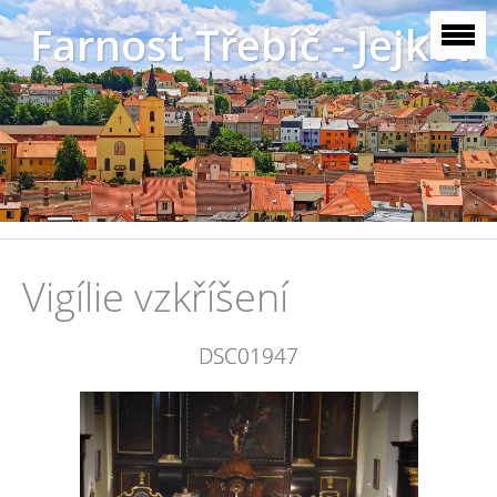
Farnost Třebíč - Jejkov
Vigílie vzkříšení
DSC01947