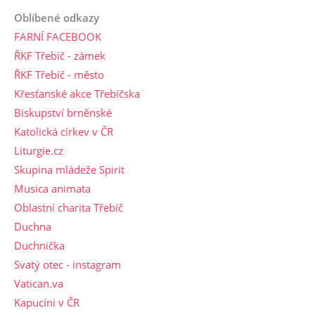
Oblíbené odkazy
FARNÍ FACEBOOK
ŘKF Třebíč - zámek
ŘKF Třebíč - město
Křesťanské akce Třebíčska
Biskupství brněnské
Katolická církev v ČR
Liturgie.cz
Skupina mládeže Spirit
Musica animata
Oblastní charita Třebíč
Duchna
Duchnička
Svatý otec - instagram
Vatican.va
Kapucíni v ČR