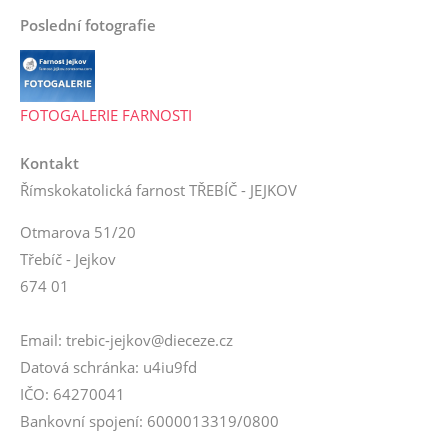
Poslední fotografie
FOTOGALERIE FARNOSTI
Kontakt
Římskokatolická farnost TŘEBÍČ - JEJKOV
Otmarova 51/20
Třebíč - Jejkov
674 01
Email: trebic-jejkov@dieceze.cz
Datová schránka: u4iu9fd
IČO: 64270041
Bankovní spojení: 6000013319/0800