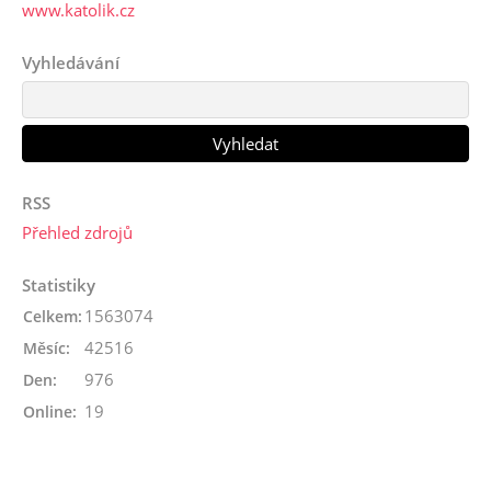
www.katolik.cz
Vyhledávání
RSS
Přehled zdrojů
Statistiky
1563074
Celkem:
42516
Měsíc:
976
Den:
19
Online: