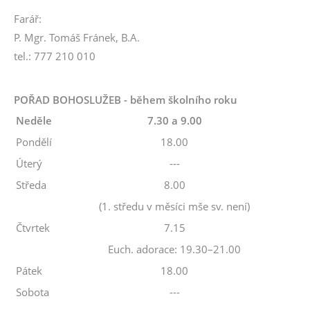
Farář:
P. Mgr. Tomáš Fránek, B.A.
tel.: 777 210 010
POŘAD BOHOSLUŽEB - během školního roku
Neděle
7.30 a 9.00
Pondělí
18.00
Úterý
---
Středa
8.00
(1. středu v měsíci mše sv. není)
Čtvrtek
7.15
Euch. adorace: 19.30–21.00
Pátek
18.00
Sobota
---