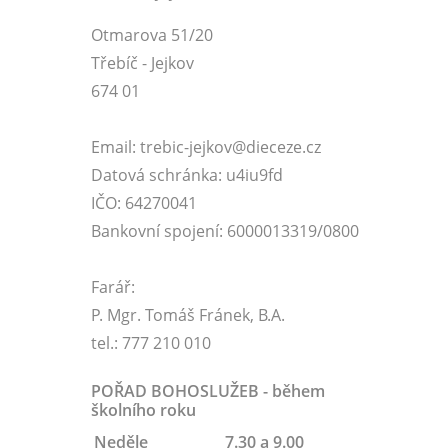
Otmarova 51/20
Třebíč - Jejkov
674 01
Email: trebic-jejkov@dieceze.cz
Datová schránka: u4iu9fd
IČO: 64270041
Bankovní spojení: 6000013319/0800
Farář:
P. Mgr. Tomáš Fránek, B.A.
tel.: 777 210 010
POŘAD BOHOSLUŽEB - během
školního roku
Neděle
7.30 a 9.00