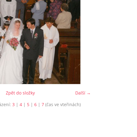
Zpět do složky
Další →
ázení:
3
|
4
|
5
|
6
|
7
(čas ve vteřinách)