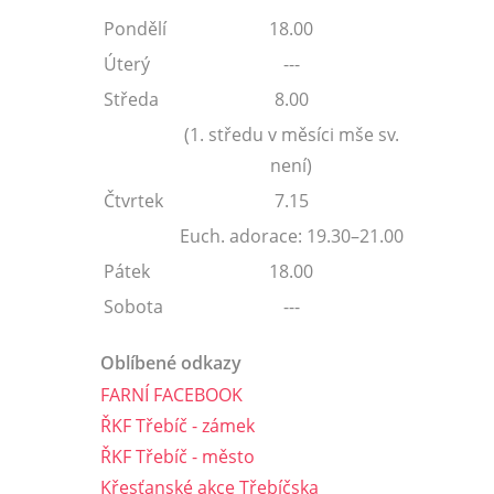
Pondělí
18.00
Úterý
---
Středa
8.00
(1. středu v měsíci mše sv.
není)
Čtvrtek
7.15
Euch. adorace: 19.30–21.00
Pátek
18.00
Sobota
---
Oblíbené odkazy
FARNÍ FACEBOOK
ŘKF Třebíč - zámek
ŘKF Třebíč - město
Křesťanské akce Třebíčska