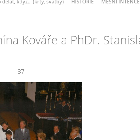
 dělat, když... (křty, svatby)
HISTORIE
MEŠNÍ INTENCE
ína Kováře a PhDr. Stanisl
37