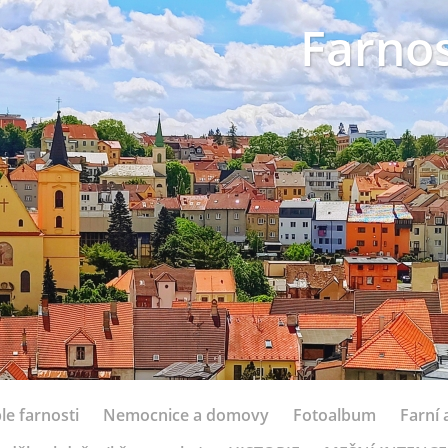
Farnos
le farnosti
Nemocnice a domovy
Fotoalbum
Farní