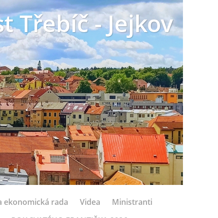
t Třebíč - Jejkov
 a ekonomická rada
Videa
Ministranti