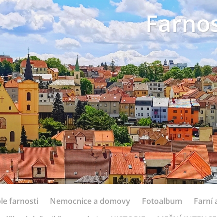
Farnos
le farnosti
Nemocnice a domovy
Fotoalbum
Farní