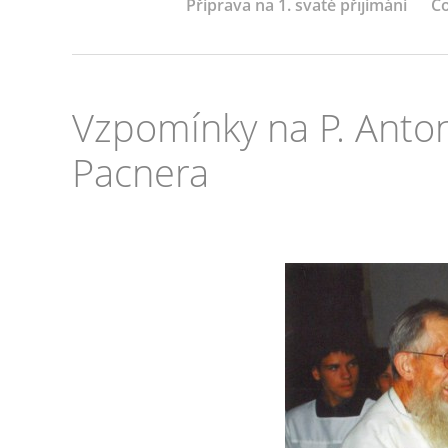
Příprava na 1. svaté přijímání
Co
Vzpomínky na P. Anton
Pacnera