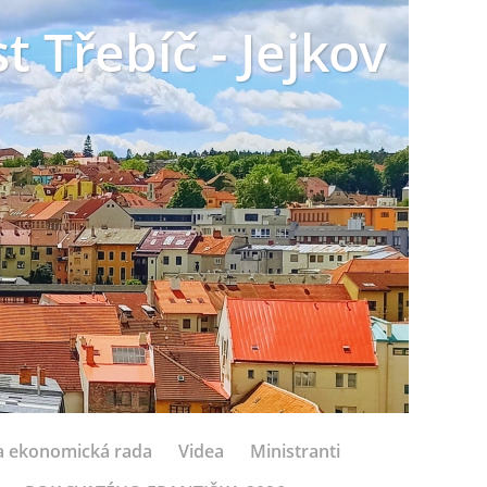
t Třebíč - Jejkov
 a ekonomická rada
Videa
Ministranti