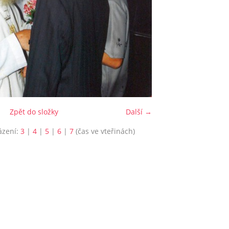
Zpět do složky
Další →
ázení:
3
|
4
|
5
|
6
|
7
(čas ve vteřinách)