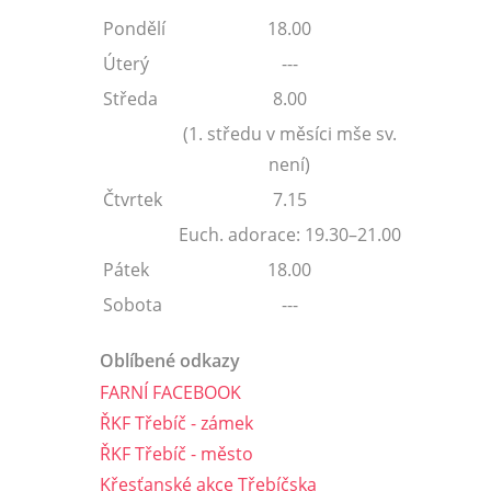
Pondělí
18.00
Úterý
---
Středa
8.00
(1. středu v měsíci mše sv.
není)
Čtvrtek
7.15
Euch. adorace: 19.30–21.00
Pátek
18.00
Sobota
---
Oblíbené odkazy
FARNÍ FACEBOOK
ŘKF Třebíč - zámek
ŘKF Třebíč - město
Křesťanské akce Třebíčska