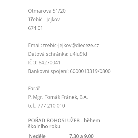
Otmarova 51/20
Třebíč - Jejkov
674 01
Email: trebic-jejkov@dieceze.cz
Datová schránka: u4iu9fd
IČO: 64270041
Bankovní spojení: 6000013319/0800
Farář:
P. Mgr. Tomáš Fránek, B.A.
tel.: 777 210 010
POŘAD BOHOSLUŽEB - během
školního roku
Neděle
7.30 a 9.00