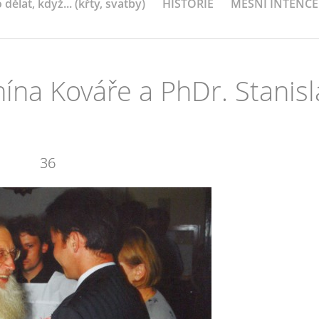
 dělat, když... (křty, svatby)
HISTORIE
MEŠNÍ INTENCE
ína Kováře a PhDr. Stanisl
36