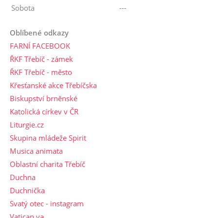
Sobota
---
Oblíbené odkazy
FARNÍ FACEBOOK
ŘKF Třebíč - zámek
ŘKF Třebíč - město
Křesťanské akce Třebíčska
Biskupství brněnské
Katolická církev v ČR
Liturgie.cz
Skupina mládeže Spirit
Musica animata
Oblastní charita Třebíč
Duchna
Duchnička
Svatý otec - instagram
Vatican.va