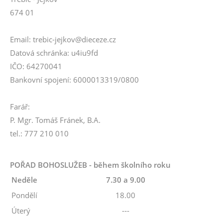
674 01
Email: trebic-jejkov@dieceze.cz
Datová schránka: u4iu9fd
IČO: 64270041
Bankovní spojení: 6000013319/0800
Farář:
P. Mgr. Tomáš Fránek, B.A.
tel.: 777 210 010
POŘAD BOHOSLUŽEB - během školního roku
Neděle
7.30 a 9.00
Pondělí
18.00
Úterý
---