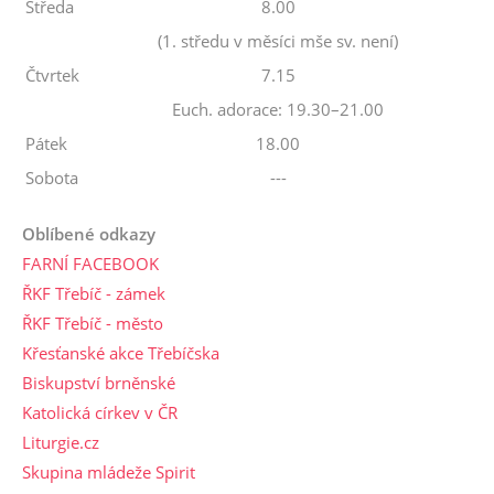
Středa
8.00
(1. středu v měsíci mše sv. není)
Čtvrtek
7.15
Euch. adorace: 19.30–21.00
Pátek
18.00
Sobota
---
Oblíbené odkazy
FARNÍ FACEBOOK
ŘKF Třebíč - zámek
ŘKF Třebíč - město
Křesťanské akce Třebíčska
Biskupství brněnské
Katolická církev v ČR
Liturgie.cz
Skupina mládeže Spirit