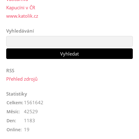
Kapucíni v ČR
www.katolik.cz
Vyhledávání
RSS
Přehled zdrojů
Statistiky
1561642
Celkem:
42529
Měsíc:
1183
Den:
19
Online: