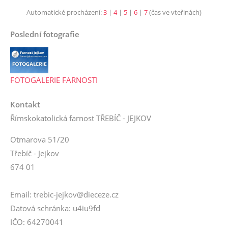
Automatické procházení:
3
|
4
|
5
|
6
|
7
(čas ve vteřinách)
Poslední fotografie
FOTOGALERIE FARNOSTI
Kontakt
Římskokatolická farnost TŘEBÍČ - JEJKOV
Otmarova 51/20
Třebíč - Jejkov
674 01
Email: trebic-jejkov@dieceze.cz
Datová schránka: u4iu9fd
IČO: 64270041