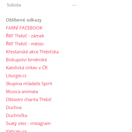
Sobota
---
Oblíbené odkazy
FARNÍ FACEBOOK
ŘKF Třebíč - zámek
ŘKF Třebíč - město
Křesťanské akce Třebíčska
Biskupství brněnské
Katolická církev v ČR
Liturgie.cz
Skupina mládeže Spirit
Musica animata
Oblastní charita Třebíč
Duchna
Duchnička
Svatý otec - instagram
Vatican.va