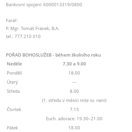
Bankovní spojení: 6000013319/0800
Farář:
P. Mgr. Tomáš Fránek, B.A.
tel.: 777 210 010
POŘAD BOHOSLUŽEB - během školního roku
Neděle
7.30 a 9.00
Pondělí
18.00
Úterý
---
Středa
8.00
(1. středu v měsíci mše sv. není)
Čtvrtek
7.15
Euch. adorace: 19.30–21.00
Pátek
18.00