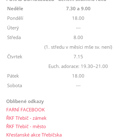
Neděle
7.30 a 9.00
Pondělí
18.00
Úterý
---
Středa
8.00
(1. středu v měsíci mše sv. není)
Čtvrtek
7.15
Euch. adorace: 19.30–21.00
Pátek
18.00
Sobota
---
Oblíbené odkazy
FARNÍ FACEBOOK
ŘKF Třebíč - zámek
ŘKF Třebíč - město
Křesťanské akce Třebíčska