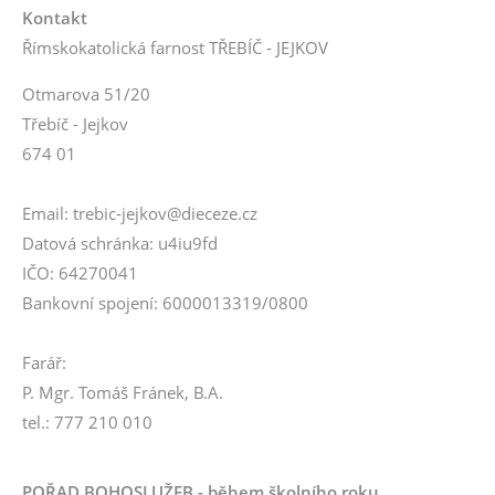
Kontakt
Římskokatolická farnost TŘEBÍČ - JEJKOV
Otmarova 51/20
Třebíč - Jejkov
674 01
Email: trebic-jejkov@dieceze.cz
Datová schránka: u4iu9fd
IČO: 64270041
Bankovní spojení: 6000013319/0800
Farář:
P. Mgr. Tomáš Fránek, B.A.
tel.: 777 210 010
POŘAD BOHOSLUŽEB - během školního roku