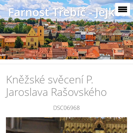
Farnost Třebíč - Jejkov
Kněžské svěcení P.
Jaroslava Rašovského
DSC06968