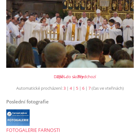
Další →
Zpět do složky
← Předchozí
Automatické procházení:
3
|
4
|
5
|
6
|
7
(čas ve vteřinách)
Poslední fotografie
FOTOGALERIE FARNOSTI