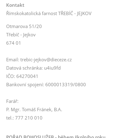
Kontakt
Římskokatolická farnost TŘEBÍČ - JEJKOV
Otmarova 51/20
Třebíč - Jejkov
674 01
Email: trebic-jejkov@dieceze.cz
Datová schránka: u4iu9fd
IČO: 64270041
Bankovní spojení: 6000013319/0800
Farář:
P. Mgr. Tomáš Fránek, B.A.
tel.: 777 210 010
POŘAD BOHOSLUŽEB - během školního roku