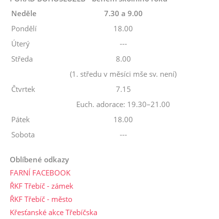
Neděle
7.30 a 9.00
Pondělí
18.00
Úterý
---
Středa
8.00
(1. středu v měsíci mše sv. není)
Čtvrtek
7.15
Euch. adorace: 19.30–21.00
Pátek
18.00
Sobota
---
Oblíbené odkazy
FARNÍ FACEBOOK
ŘKF Třebíč - zámek
ŘKF Třebíč - město
Křesťanské akce Třebíčska