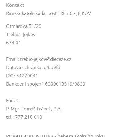
Kontakt
Římskokatolická farnost TŘEBÍČ - JEJKOV
Otmarova 51/20
Třebíč - Jejkov
674 01
Email: trebic-jejkov@dieceze.cz
Datová schránka: u4iu9fd
IČO: 64270041
Bankovní spojení: 6000013319/0800
Farář:
P. Mgr. Tomáš Fránek, B.A.
tel.: 777 210 010
POŘAD BOHOSLUŽEB - během školního roku