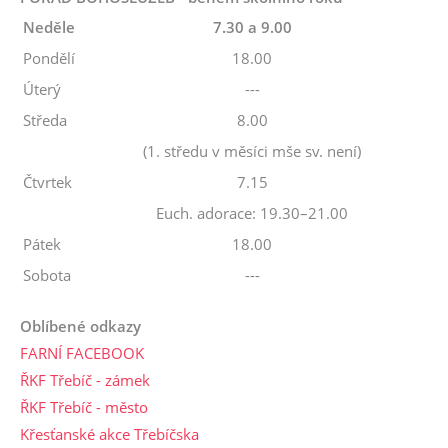
Neděle
7.30 a 9.00
Pondělí
18.00
Úterý
---
Středa
8.00
(1. středu v měsíci mše sv. není)
Čtvrtek
7.15
Euch. adorace: 19.30–21.00
Pátek
18.00
Sobota
---
Oblíbené odkazy
FARNÍ FACEBOOK
ŘKF Třebíč - zámek
ŘKF Třebíč - město
Křesťanské akce Třebíčska