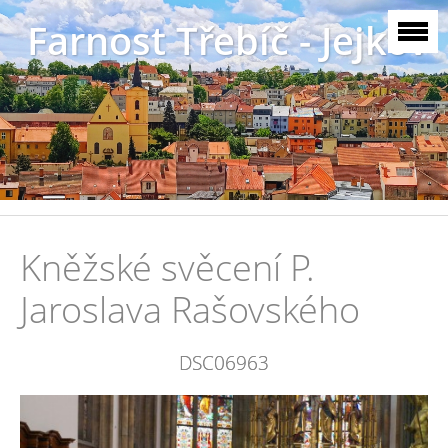
Farnost Třebíč - Jejkov
Kněžské svěcení P.
Jaroslava Rašovského
DSC06963