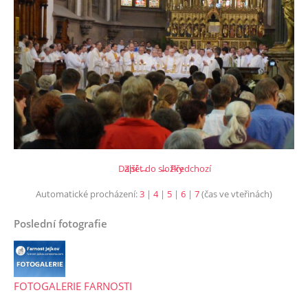
Další →
Zpět do složky
← Předchozí
Automatické procházení:
3
|
4
|
5
|
6
|
7
(čas ve vteřinách)
Poslední fotografie
FOTOGALERIE FARNOSTI