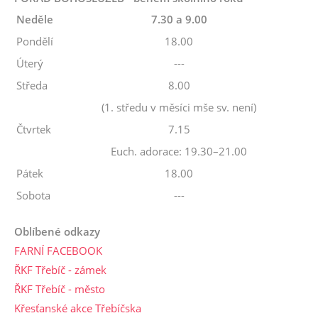
Neděle
7.30 a 9.00
Pondělí
18.00
Úterý
---
Středa
8.00
(1. středu v měsíci mše sv. není)
Čtvrtek
7.15
Euch. adorace: 19.30–21.00
Pátek
18.00
Sobota
---
Oblíbené odkazy
FARNÍ FACEBOOK
ŘKF Třebíč - zámek
ŘKF Třebíč - město
Křesťanské akce Třebíčska