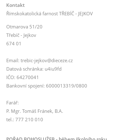
Kontakt
Římskokatolická farnost TŘEBÍČ - JEJKOV
Otmarova 51/20
Třebíč - Jejkov
674 01
Email: trebic-jejkov@dieceze.cz
Datová schránka: u4iu9fd
IČO: 64270041
Bankovní spojení: 6000013319/0800
Farář:
P. Mgr. Tomáš Fránek, B.A.
tel.: 777 210 010
POŘAD BOHOSLUŽEB - během školního roku