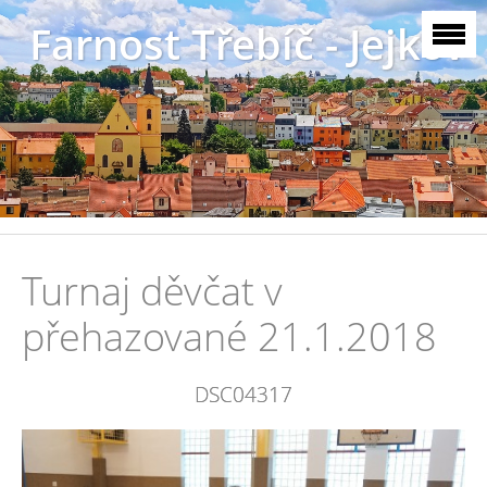
Farnost Třebíč - Jejkov
Turnaj děvčat v
přehazované 21.1.2018
DSC04317