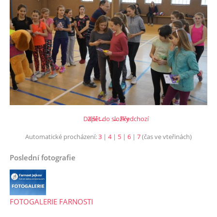
Další →
Zpět do složky
← Předchozí
Automatické procházení:
3
|
4
|
5
|
6
|
7
(čas ve vteřinách)
Poslední fotografie
FOTOGALERIE FARNOSTI