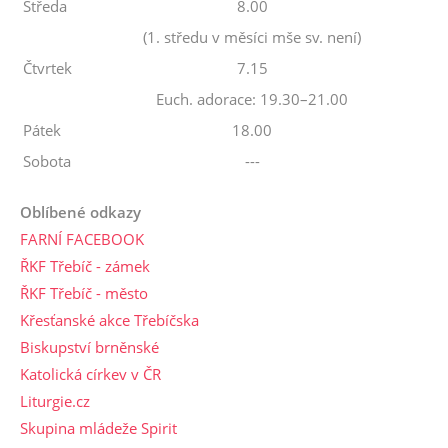
Středa
8.00
(1. středu v měsíci mše sv. není)
Čtvrtek
7.15
Euch. adorace: 19.30–21.00
Pátek
18.00
Sobota
---
Oblíbené odkazy
FARNÍ FACEBOOK
ŘKF Třebíč - zámek
ŘKF Třebíč - město
Křesťanské akce Třebíčska
Biskupství brněnské
Katolická církev v ČR
Liturgie.cz
Skupina mládeže Spirit