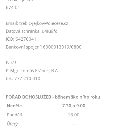
674 01
Email: trebic-jejkov@dieceze.cz
Datová schránka: u4iu9fd
IČO: 64270041
Bankovní spojení: 6000013319/0800
Farář:
P. Mgr. Tomáš Fránek, B.A.
tel.: 777 210 010
POŘAD BOHOSLUŽEB - během školního roku
Neděle
7.30 a 9.00
Pondělí
18.00
Úterý
---