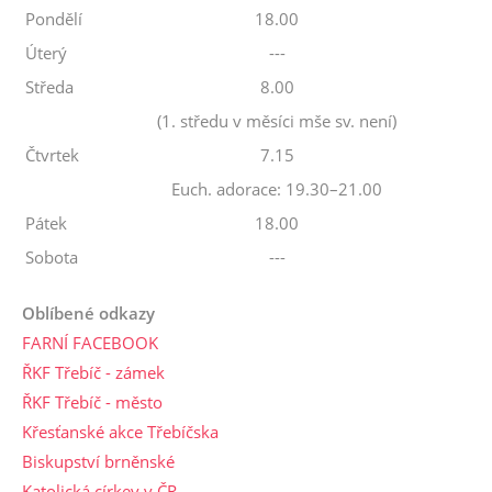
Pondělí
18.00
Úterý
---
Středa
8.00
(1. středu v měsíci mše sv. není)
Čtvrtek
7.15
Euch. adorace: 19.30–21.00
Pátek
18.00
Sobota
---
Oblíbené odkazy
FARNÍ FACEBOOK
ŘKF Třebíč - zámek
ŘKF Třebíč - město
Křesťanské akce Třebíčska
Biskupství brněnské
Katolická církev v ČR