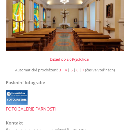
Další →
Zpět do složky
← Předchozí
Automatické procházení:
3
|
4
|
5
|
6
|
7
(čas ve vteřinách)
Poslední fotografie
FOTOGALERIE FARNOSTI
Kontakt