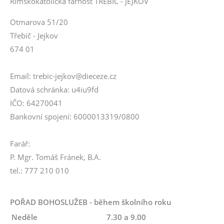
Římskokatolická farnost TŘEBÍČ - JEJKOV
Otmarova 51/20
Třebíč - Jejkov
674 01
Email: trebic-jejkov@dieceze.cz
Datová schránka: u4iu9fd
IČO: 64270041
Bankovní spojení: 6000013319/0800
Farář:
P. Mgr. Tomáš Fránek, B.A.
tel.: 777 210 010
POŘAD BOHOSLUŽEB - během školního roku
Neděle
7.30 a 9.00