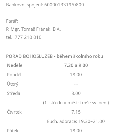
Bankovní spojení: 6000013319/0800
Farář:
P. Mgr. Tomáš Fránek, B.A.
tel.: 777 210 010
POŘAD BOHOSLUŽEB - během školního roku
Neděle
7.30 a 9.00
Pondělí
18.00
Úterý
---
Středa
8.00
(1. středu v měsíci mše sv. není)
Čtvrtek
7.15
Euch. adorace: 19.30–21.00
Pátek
18.00