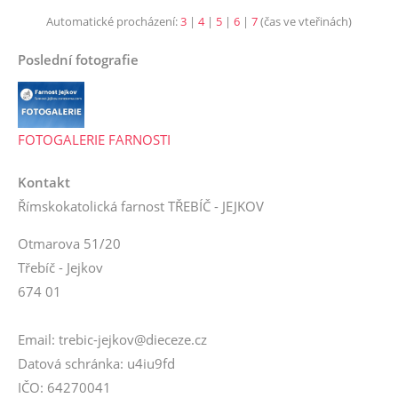
Automatické procházení:
3
|
4
|
5
|
6
|
7
(čas ve vteřinách)
Poslední fotografie
FOTOGALERIE FARNOSTI
Kontakt
Římskokatolická farnost TŘEBÍČ - JEJKOV
Otmarova 51/20
Třebíč - Jejkov
674 01
Email: trebic-jejkov@dieceze.cz
Datová schránka: u4iu9fd
IČO: 64270041