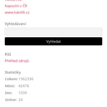
Kapucíni v ČR
www.katolik.cz
Vyhledávání
RSS
Přehled zdrojů
Statistiky
1562336
Celkem:
42476
Měsíc:
1039
Den:
24
Online: