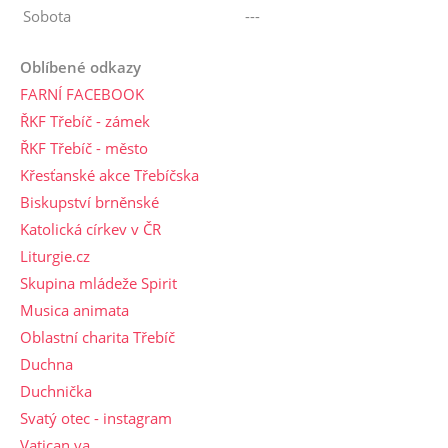
Sobota
---
Oblíbené odkazy
FARNÍ FACEBOOK
ŘKF Třebíč - zámek
ŘKF Třebíč - město
Křesťanské akce Třebíčska
Biskupství brněnské
Katolická církev v ČR
Liturgie.cz
Skupina mládeže Spirit
Musica animata
Oblastní charita Třebíč
Duchna
Duchnička
Svatý otec - instagram
Vatican.va