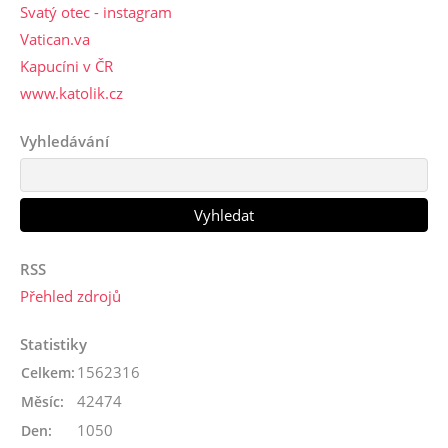
Svatý otec - instagram
Vatican.va
Kapucíni v ČR
www.katolik.cz
Vyhledávání
RSS
Přehled zdrojů
Statistiky
1562316
Celkem:
42474
Měsíc:
1050
Den: