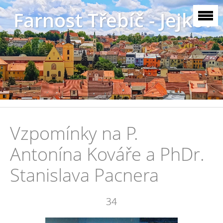
Farnost Třebíč - Jejkov
Vzpomínky na P.
Antonína Kováře a PhDr.
Stanislava Pacnera
34