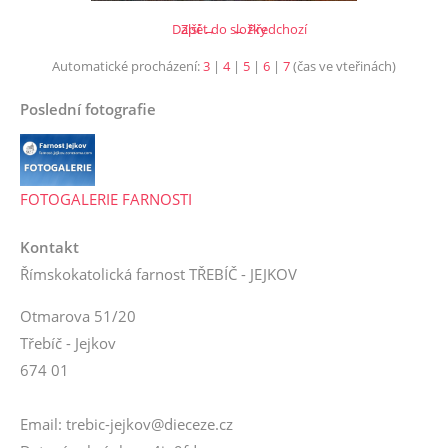
Další →
Zpět do složky
← Předchozí
Automatické procházení:
3
|
4
|
5
|
6
|
7
(čas ve vteřinách)
Poslední fotografie
FOTOGALERIE FARNOSTI
Kontakt
Římskokatolická farnost TŘEBÍČ - JEJKOV
Otmarova 51/20
Třebíč - Jejkov
674 01
Email: trebic-jejkov@dieceze.cz