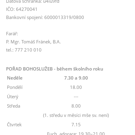
Datová schránka: u4iu9fd
IČO: 64270041
Bankovní spojení: 6000013319/0800
Farář:
P. Mgr. Tomáš Fránek, B.A.
tel.: 777 210 010
POŘAD BOHOSLUŽEB - během školního roku
Neděle
7.30 a 9.00
Pondělí
18.00
Úterý
---
Středa
8.00
(1. středu v měsíci mše sv. není)
Čtvrtek
7.15
Euch. adorace: 19.30–21.00