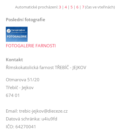
Automatické procházení:
3
|
4
|
5
|
6
|
7
(čas ve vteřinách)
Poslední fotografie
FOTOGALERIE FARNOSTI
Kontakt
Římskokatolická farnost TŘEBÍČ - JEJKOV
Otmarova 51/20
Třebíč - Jejkov
674 01
Email: trebic-jejkov@dieceze.cz
Datová schránka: u4iu9fd
IČO: 64270041