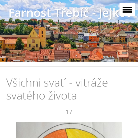
Farnost Třebíč - Jejkov
Všichni svatí - vitráže
svatého života
17