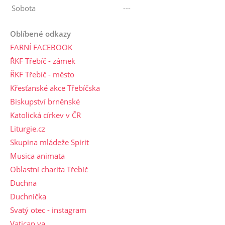
Sobota
---
Oblíbené odkazy
FARNÍ FACEBOOK
ŘKF Třebíč - zámek
ŘKF Třebíč - město
Křesťanské akce Třebíčska
Biskupství brněnské
Katolická církev v ČR
Liturgie.cz
Skupina mládeže Spirit
Musica animata
Oblastní charita Třebíč
Duchna
Duchnička
Svatý otec - instagram
Vatican.va