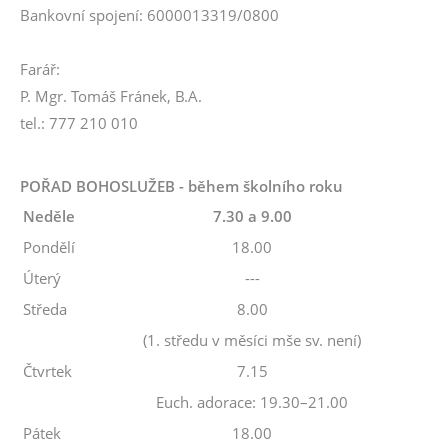
Bankovní spojení: 6000013319/0800
Farář:
P. Mgr. Tomáš Fránek, B.A.
tel.: 777 210 010
POŘAD BOHOSLUŽEB - během školního roku
Neděle
7.30 a 9.00
Pondělí
18.00
Úterý
---
Středa
8.00
(1. středu v měsíci mše sv. není)
Čtvrtek
7.15
Euch. adorace: 19.30–21.00
Pátek
18.00