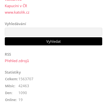
Kapucíni v ČR
www.katolik.cz
Vyhledávání
RSS
Přehled zdrojů
Statistiky
1563707
Celkem:
42463
Měsíc:
1090
Den:
19
Online: