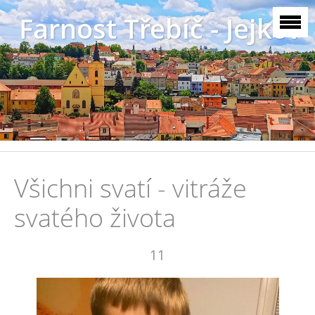
Farnost Třebíč - Jejkov
Všichni svatí - vitráže
svatého života
11