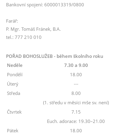
Bankovní spojení: 6000013319/0800
Farář:
P. Mgr. Tomáš Fránek, B.A.
tel.: 777 210 010
POŘAD BOHOSLUŽEB - během školního roku
Neděle
7.30 a 9.00
Pondělí
18.00
Úterý
---
Středa
8.00
(1. středu v měsíci mše sv. není)
Čtvrtek
7.15
Euch. adorace: 19.30–21.00
Pátek
18.00