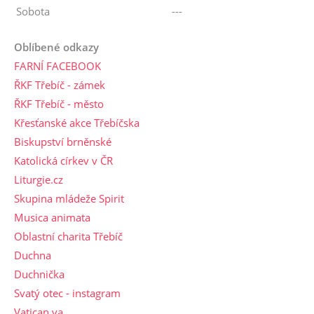
Sobota
---
Oblíbené odkazy
FARNÍ FACEBOOK
ŘKF Třebíč - zámek
ŘKF Třebíč - město
Křesťanské akce Třebíčska
Biskupství brněnské
Katolická církev v ČR
Liturgie.cz
Skupina mládeže Spirit
Musica animata
Oblastní charita Třebíč
Duchna
Duchnička
Svatý otec - instagram
Vatican.va