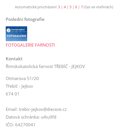
Automatické procházení:
3
|
4
|
5
|
6
|
7
(čas ve vteřinách)
Poslední fotografie
FOTOGALERIE FARNOSTI
Kontakt
Římskokatolická farnost TŘEBÍČ - JEJKOV
Otmarova 51/20
Třebíč - Jejkov
674 01
Email: trebic-jejkov@dieceze.cz
Datová schránka: u4iu9fd
IČO: 64270041