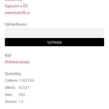
Kapucíni v ČR
www.katolik.cz
Vyhledávání
RSS
Přehled zdrojů
Statistiky
1562786
Celkem:
42521
Měsíc:
966
Den:
14
Online: