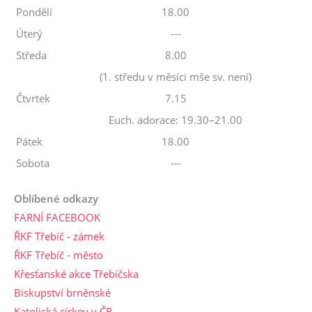
Pondělí
18.00
Úterý
---
Středa
8.00
(1. středu v měsíci mše sv. není)
Čtvrtek
7.15
Euch. adorace: 19.30–21.00
Pátek
18.00
Sobota
---
Oblíbené odkazy
FARNÍ FACEBOOK
ŘKF Třebíč - zámek
ŘKF Třebíč - město
Křesťanské akce Třebíčska
Biskupství brněnské
Katolická církev v ČR