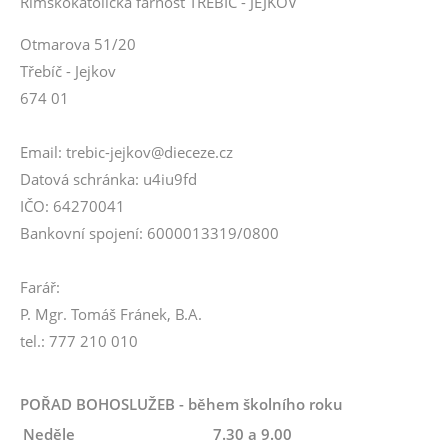
Římskokatolická farnost TŘEBÍČ - JEJKOV
Otmarova 51/20
Třebíč - Jejkov
674 01
Email: trebic-jejkov@dieceze.cz
Datová schránka: u4iu9fd
IČO: 64270041
Bankovní spojení: 6000013319/0800
Farář:
P. Mgr. Tomáš Fránek, B.A.
tel.: 777 210 010
POŘAD BOHOSLUŽEB - během školního roku
Neděle
7.30 a 9.00