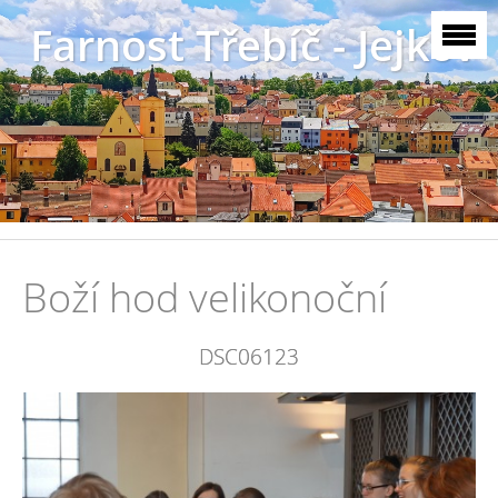
Farnost Třebíč - Jejkov
Boží hod velikonoční
DSC06123