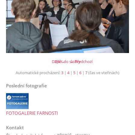
Další →
Zpět do složky
← Předchozí
Automatické procházení:
3
|
4
|
5
|
6
|
7
(čas ve vteřinách)
Poslední fotografie
FOTOGALERIE FARNOSTI
Kontakt