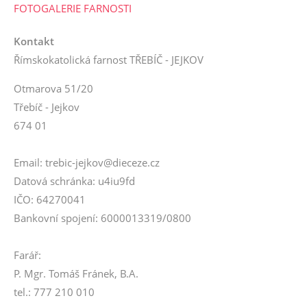
FOTOGALERIE FARNOSTI
Kontakt
Římskokatolická farnost TŘEBÍČ - JEJKOV
Otmarova 51/20
Třebíč - Jejkov
674 01
Email: trebic-jejkov@dieceze.cz
Datová schránka: u4iu9fd
IČO: 64270041
Bankovní spojení: 6000013319/0800
Farář:
P. Mgr. Tomáš Fránek, B.A.
tel.: 777 210 010