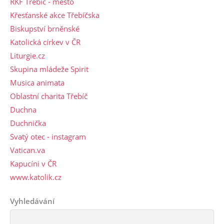
ŘKF Třebíč - město
Křesťanské akce Třebíčska
Biskupství brněnské
Katolická církev v ČR
Liturgie.cz
Skupina mládeže Spirit
Musica animata
Oblastní charita Třebíč
Duchna
Duchnička
Svatý otec - instagram
Vatican.va
Kapucíni v ČR
www.katolik.cz
Vyhledávání