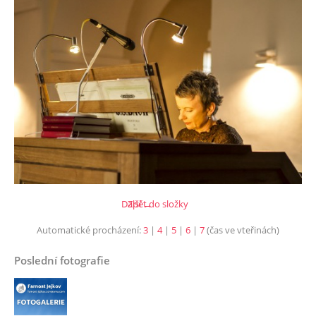
Další →
Zpět do složky
Automatické procházení:
3
|
4
|
5
|
6
|
7
(čas ve vteřinách)
Poslední fotografie