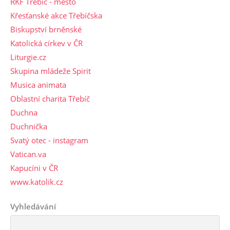
ŘKF Třebíč - město
Křesťanské akce Třebíčska
Biskupství brněnské
Katolická církev v ČR
Liturgie.cz
Skupina mládeže Spirit
Musica animata
Oblastní charita Třebíč
Duchna
Duchnička
Svatý otec - instagram
Vatican.va
Kapucíni v ČR
www.katolik.cz
Vyhledávání