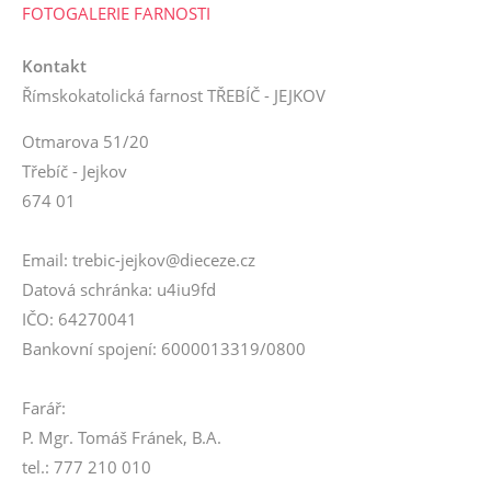
FOTOGALERIE FARNOSTI
Kontakt
Římskokatolická farnost TŘEBÍČ - JEJKOV
Otmarova 51/20
Třebíč - Jejkov
674 01
Email: trebic-jejkov@dieceze.cz
Datová schránka: u4iu9fd
IČO: 64270041
Bankovní spojení: 6000013319/0800
Farář:
P. Mgr. Tomáš Fránek, B.A.
tel.: 777 210 010