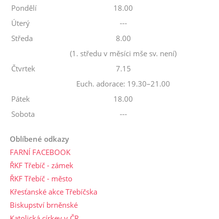
Pondělí
18.00
Úterý
---
Středa
8.00
(1. středu v měsíci mše sv. není)
Čtvrtek
7.15
Euch. adorace: 19.30–21.00
Pátek
18.00
Sobota
---
Oblíbené odkazy
FARNÍ FACEBOOK
ŘKF Třebíč - zámek
ŘKF Třebíč - město
Křesťanské akce Třebíčska
Biskupství brněnské
Katolická církev v ČR