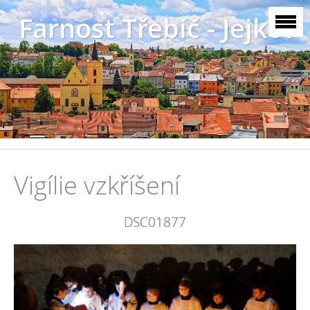
Farnost Třebíč - Jejkov
Vigílie vzkříšení
DSC01877