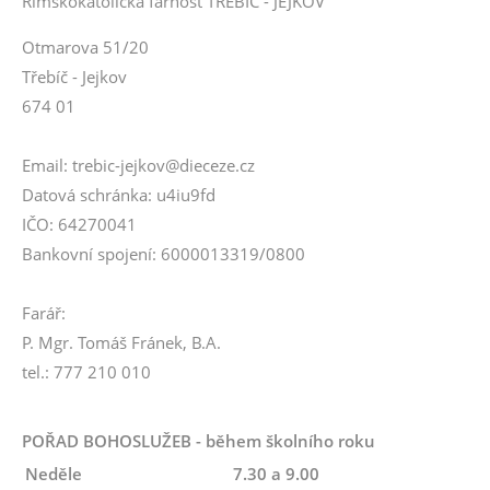
Římskokatolická farnost TŘEBÍČ - JEJKOV
Otmarova 51/20
Třebíč - Jejkov
674 01
Email: trebic-jejkov@dieceze.cz
Datová schránka: u4iu9fd
IČO: 64270041
Bankovní spojení: 6000013319/0800
Farář:
P. Mgr. Tomáš Fránek, B.A.
tel.: 777 210 010
POŘAD BOHOSLUŽEB - během školního roku
Neděle
7.30 a 9.00