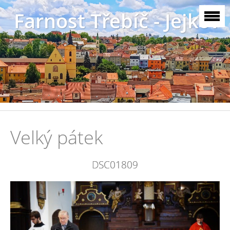
Farnost Třebíč - Jejkov
Velký pátek
DSC01809