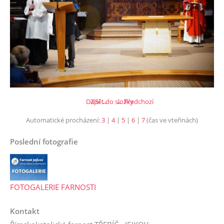
Další →
Zpět do složky
← Předchozí
Automatické procházení:
3
|
4
|
5
|
6
|
7
(čas ve vteřinách)
Poslední fotografie
FOTOGALERIE FARNOSTI
Kontakt