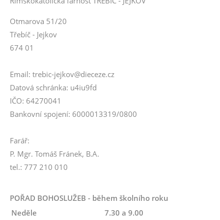
Římskokatolická farnost TŘEBÍČ - JEJKOV
Otmarova 51/20
Třebíč - Jejkov
674 01
Email: trebic-jejkov@dieceze.cz
Datová schránka: u4iu9fd
IČO: 64270041
Bankovní spojení: 6000013319/0800
Farář:
P. Mgr. Tomáš Fránek, B.A.
tel.: 777 210 010
POŘAD BOHOSLUŽEB - během školního roku
Neděle
7.30 a 9.00