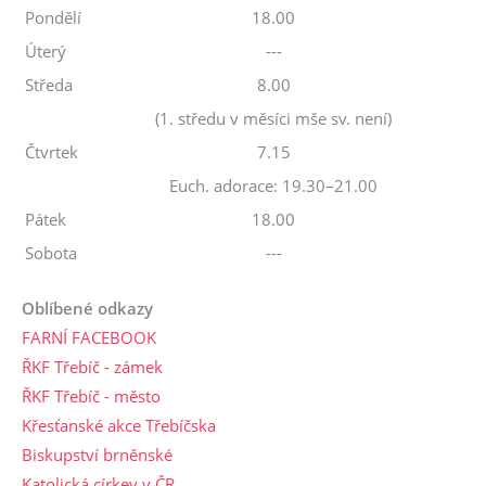
Pondělí
18.00
Úterý
---
Středa
8.00
(1. středu v měsíci mše sv. není)
Čtvrtek
7.15
Euch. adorace: 19.30–21.00
Pátek
18.00
Sobota
---
Oblíbené odkazy
FARNÍ FACEBOOK
ŘKF Třebíč - zámek
ŘKF Třebíč - město
Křesťanské akce Třebíčska
Biskupství brněnské
Katolická církev v ČR