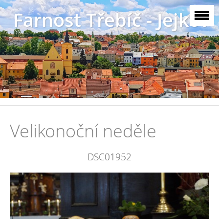
Farnost Třebíč - Jejkov
Velikonoční neděle
DSC01952