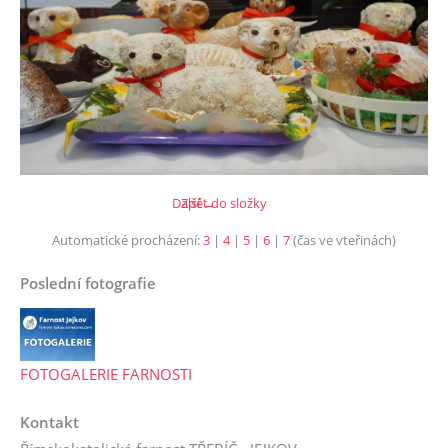
Další →
Zpět do složky
Automatické procházení:
3
|
4
|
5
|
6
|
7
(čas ve vteřinách)
Poslední fotografie
FOTOGALERIE FARNOSTI
Kontakt