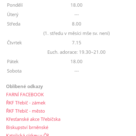
Pondělí
18.00
Úterý
---
Středa
8.00
(1. středu v měsíci mše sv. není)
Čtvrtek
7.15
Euch. adorace: 19.30–21.00
Pátek
18.00
Sobota
---
Oblíbené odkazy
FARNÍ FACEBOOK
ŘKF Třebíč - zámek
ŘKF Třebíč - město
Křesťanské akce Třebíčska
Biskupství brněnské
Katolická církev v ČR