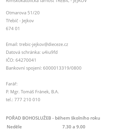
Římskokatolická farnost TŘEBÍČ - JEJKOV
Otmarova 51/20
Třebíč - Jejkov
674 01
Email: trebic-jejkov@dieceze.cz
Datová schránka: u4iu9fd
IČO: 64270041
Bankovní spojení: 6000013319/0800
Farář:
P. Mgr. Tomáš Fránek, B.A.
tel.: 777 210 010
POŘAD BOHOSLUŽEB - během školního roku
Neděle
7.30 a 9.00