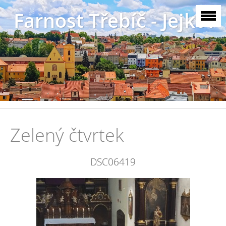
Farnost Třebíč - Jejkov
Zelený čtvrtek
DSC06419