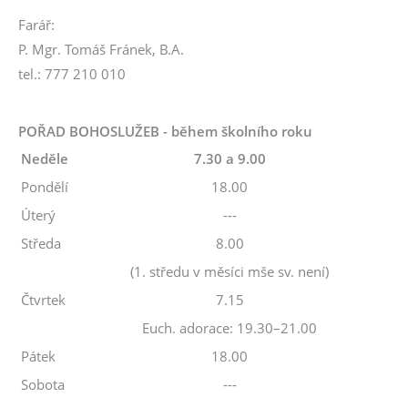
Farář:
P. Mgr. Tomáš Fránek, B.A.
tel.: 777 210 010
POŘAD BOHOSLUŽEB - během školního roku
Neděle
7.30 a 9.00
Pondělí
18.00
Úterý
---
Středa
8.00
(1. středu v měsíci mše sv. není)
Čtvrtek
7.15
Euch. adorace: 19.30–21.00
Pátek
18.00
Sobota
---