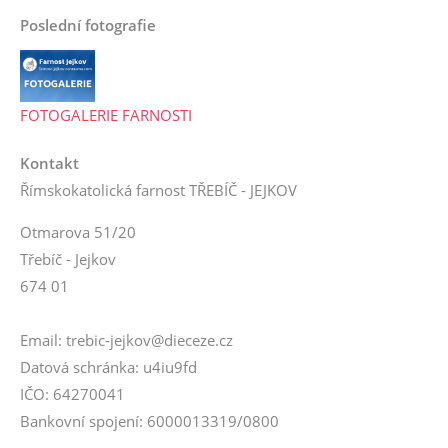
Poslední fotografie
FOTOGALERIE FARNOSTI
Kontakt
Římskokatolická farnost TŘEBÍČ - JEJKOV
Otmarova 51/20
Třebíč - Jejkov
674 01
Email: trebic-jejkov@dieceze.cz
Datová schránka: u4iu9fd
IČO: 64270041
Bankovní spojení: 6000013319/0800