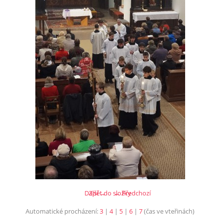
Další →
Zpět do složky
← Předchozí
Automatické procházení:
3
|
4
|
5
|
6
|
7
(čas ve vteřinách)