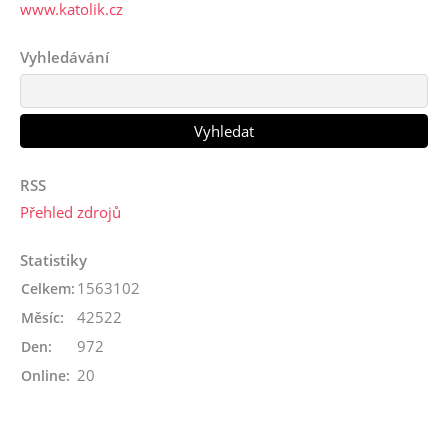
www.katolik.cz
Vyhledávání
RSS
Přehled zdrojů
Statistiky
1563102
Celkem:
42522
Měsíc:
972
Den:
20
Online: