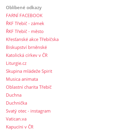
Oblíbené odkazy
FARNÍ FACEBOOK
ŘKF Třebíč - zámek
ŘKF Třebíč - město
Křesťanské akce Třebíčska
Biskupství brněnské
Katolická církev v ČR
Liturgie.cz
Skupina mládeže Spirit
Musica animata
Oblastní charita Třebíč
Duchna
Duchnička
Svatý otec - instagram
Vatican.va
Kapucíni v ČR