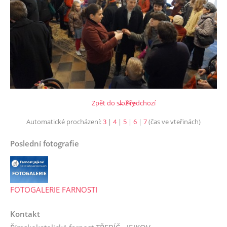
Zpět do složky
← Předchozí
Automatické procházení:
3
|
4
|
5
|
6
|
7
(čas ve vteřinách)
Poslední fotografie
FOTOGALERIE FARNOSTI
Kontakt