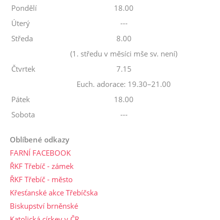
Pondělí
18.00
Úterý
---
Středa
8.00
(1. středu v měsíci mše sv. není)
Čtvrtek
7.15
Euch. adorace: 19.30–21.00
Pátek
18.00
Sobota
---
Oblíbené odkazy
FARNÍ FACEBOOK
ŘKF Třebíč - zámek
ŘKF Třebíč - město
Křesťanské akce Třebíčska
Biskupství brněnské
Katolická církev v ČR