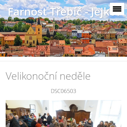
Farnost Třebíč - Jejkov
Velikonoční neděle
DSC06503