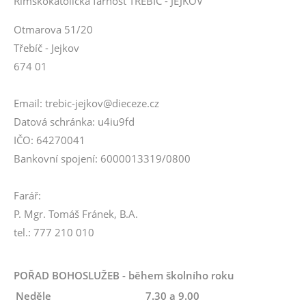
Římskokatolická farnost TŘEBÍČ - JEJKOV
Otmarova 51/20
Třebíč - Jejkov
674 01
Email: trebic-jejkov@dieceze.cz
Datová schránka: u4iu9fd
IČO: 64270041
Bankovní spojení: 6000013319/0800
Farář:
P. Mgr. Tomáš Fránek, B.A.
tel.: 777 210 010
POŘAD BOHOSLUŽEB - během školního roku
Neděle
7.30 a 9.00