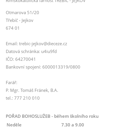
Římskokatolická farnost TŘEBÍČ - JEJKOV
Otmarova 51/20
Třebíč - Jejkov
674 01
Email: trebic-jejkov@dieceze.cz
Datová schránka: u4iu9fd
IČO: 64270041
Bankovní spojení: 6000013319/0800
Farář:
P. Mgr. Tomáš Fránek, B.A.
tel.: 777 210 010
POŘAD BOHOSLUŽEB - během školního roku
Neděle
7.30 a 9.00