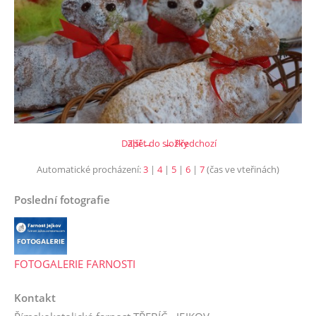
Další →
Zpět do složky
← Předchozí
Automatické procházení:
3
|
4
|
5
|
6
|
7
(čas ve vteřinách)
Poslední fotografie
FOTOGALERIE FARNOSTI
Kontakt