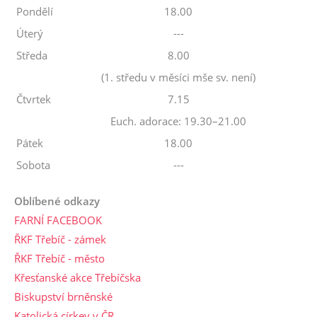
Pondělí
18.00
Úterý
---
Středa
8.00
(1. středu v měsíci mše sv. není)
Čtvrtek
7.15
Euch. adorace: 19.30–21.00
Pátek
18.00
Sobota
---
Oblíbené odkazy
FARNÍ FACEBOOK
ŘKF Třebíč - zámek
ŘKF Třebíč - město
Křesťanské akce Třebíčska
Biskupství brněnské
Katolická církev v ČR