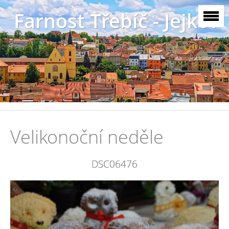
Farnost Třebíč - Jejkov
Velikonoční neděle
DSC06476