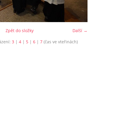
Zpět do složky
Další →
ázení:
3
|
4
|
5
|
6
|
7
(čas ve vteřinách)