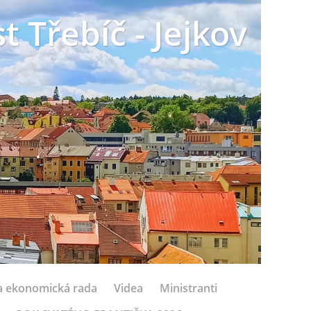
t Třebíč - Jejkov
 a ekonomická rada
Videa
Ministranti