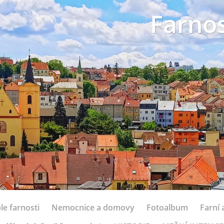
Farnos
le farnosti
Nemocnice a domovy
Fotoalbum
Farní