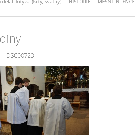
 dělat, když... (křty, svatby)
HISTORIE
MEŠNÍ INTENCE
odiny
DSC00723