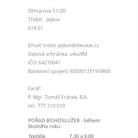
Otmarova 51/20
Třebíč - Jejkov
674 01
Email: trebic-jejkov@dieceze.cz
Datová schránka: u4iu9fd
IČO: 64270041
Bankovní spojení: 6000013319/0800
Farář:
P. Mgr. Tomáš Fránek, B.A.
tel.: 777 210 010
POŘAD BOHOSLUŽEB - během
školního roku
Neděle
7.30 a 9.00