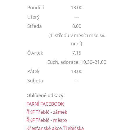
Pondělí
18.00
Úterý
---
Středa
8.00
(1. středu v měsíci mše sv.
není)
Čtvrtek
7.15
Euch. adorace: 19.30–21.00
Pátek
18.00
Sobota
---
Oblíbené odkazy
FARNÍ FACEBOOK
ŘKF Třebíč - zámek
ŘKF Třebíč - město
Křesťanské akce Třebíčska