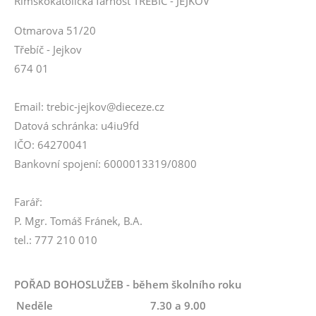
Římskokatolická farnost TŘEBÍČ - JEJKOV
Otmarova 51/20
Třebíč - Jejkov
674 01
Email: trebic-jejkov@dieceze.cz
Datová schránka: u4iu9fd
IČO: 64270041
Bankovní spojení: 6000013319/0800
Farář:
P. Mgr. Tomáš Fránek, B.A.
tel.: 777 210 010
POŘAD BOHOSLUŽEB - během školního roku
Neděle
7.30 a 9.00