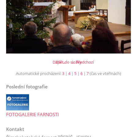
Další →
Zpět do složky
← Předchozí
Automatické procházení:
3
|
4
|
5
|
6
|
7
(čas ve vteřinách)
Poslední fotografie
FOTOGALERIE FARNOSTI
Kontakt