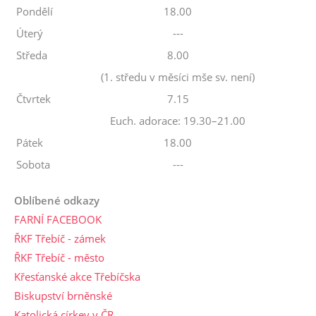
Pondělí
18.00
Úterý
---
Středa
8.00
(1. středu v měsíci mše sv. není)
Čtvrtek
7.15
Euch. adorace: 19.30–21.00
Pátek
18.00
Sobota
---
Oblíbené odkazy
FARNÍ FACEBOOK
ŘKF Třebíč - zámek
ŘKF Třebíč - město
Křesťanské akce Třebíčska
Biskupství brněnské
Katolická církev v ČR