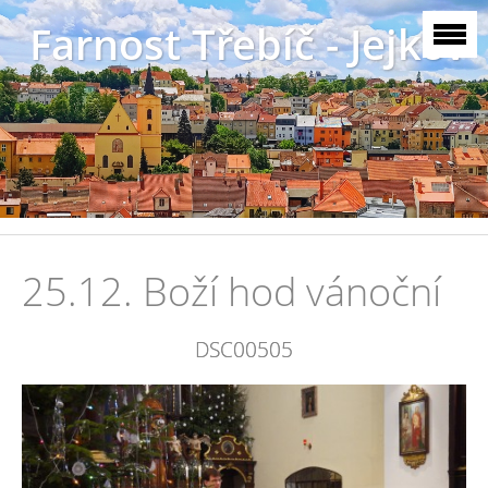
Farnost Třebíč - Jejkov
25.12. Boží hod vánoční
DSC00505