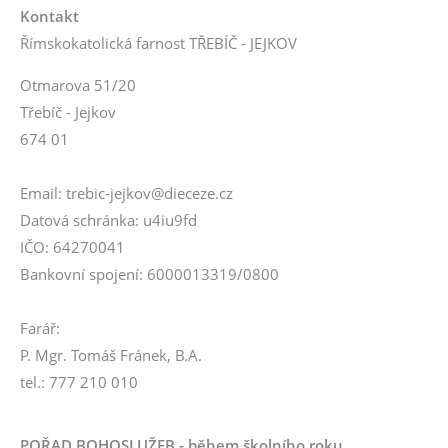
Kontakt
Římskokatolická farnost TŘEBÍČ - JEJKOV
Otmarova 51/20
Třebíč - Jejkov
674 01
Email: trebic-jejkov@dieceze.cz
Datová schránka: u4iu9fd
IČO: 64270041
Bankovní spojení: 6000013319/0800
Farář:
P. Mgr. Tomáš Fránek, B.A.
tel.: 777 210 010
POŘAD BOHOSLUŽEB - během školního roku