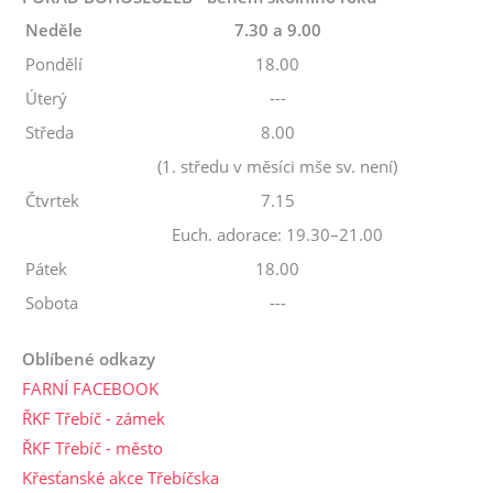
Neděle
7.30 a 9.00
Pondělí
18.00
Úterý
---
Středa
8.00
(1. středu v měsíci mše sv. není)
Čtvrtek
7.15
Euch. adorace: 19.30–21.00
Pátek
18.00
Sobota
---
Oblíbené odkazy
FARNÍ FACEBOOK
ŘKF Třebíč - zámek
ŘKF Třebíč - město
Křesťanské akce Třebíčska