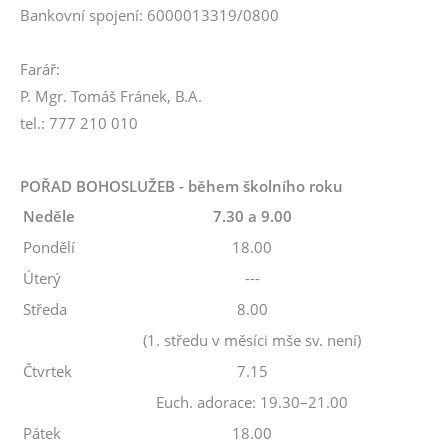
Bankovní spojení: 6000013319/0800
Farář:
P. Mgr. Tomáš Fránek, B.A.
tel.: 777 210 010
POŘAD BOHOSLUŽEB - během školního roku
Neděle
7.30 a 9.00
Pondělí
18.00
Úterý
---
Středa
8.00
(1. středu v měsíci mše sv. není)
Čtvrtek
7.15
Euch. adorace: 19.30–21.00
Pátek
18.00