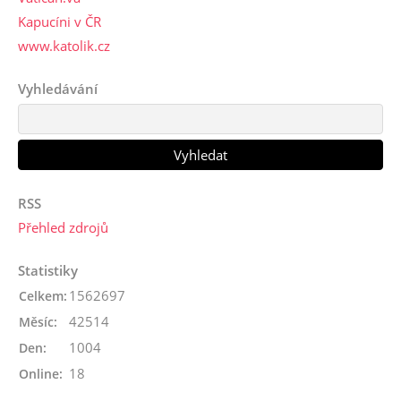
Kapucíni v ČR
www.katolik.cz
Vyhledávání
RSS
Přehled zdrojů
Statistiky
1562697
Celkem:
42514
Měsíc:
1004
Den:
18
Online: