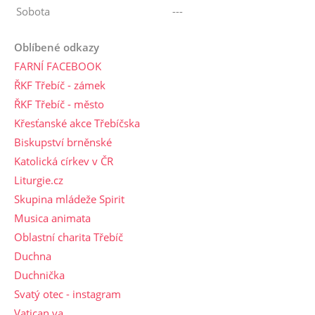
Sobota
---
Oblíbené odkazy
FARNÍ FACEBOOK
ŘKF Třebíč - zámek
ŘKF Třebíč - město
Křesťanské akce Třebíčska
Biskupství brněnské
Katolická církev v ČR
Liturgie.cz
Skupina mládeže Spirit
Musica animata
Oblastní charita Třebíč
Duchna
Duchnička
Svatý otec - instagram
Vatican.va