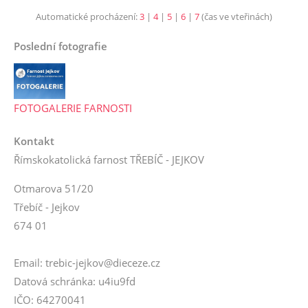
Automatické procházení:
3
|
4
|
5
|
6
|
7
(čas ve vteřinách)
Poslední fotografie
FOTOGALERIE FARNOSTI
Kontakt
Římskokatolická farnost TŘEBÍČ - JEJKOV
Otmarova 51/20
Třebíč - Jejkov
674 01
Email: trebic-jejkov@dieceze.cz
Datová schránka: u4iu9fd
IČO: 64270041