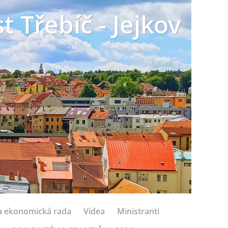
t Třebíč - Jejkov
 a ekonomická rada
Videa
Ministranti