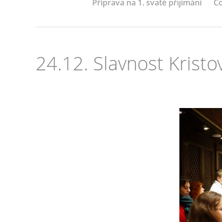
Příprava na 1. svaté přijímání
Co
24.12. Slavnost Kristo