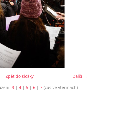
Zpět do složky
Další →
ázení:
3
|
4
|
5
|
6
|
7
(čas ve vteřinách)