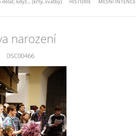
 dělat, když... (křty, svatby)
HISTORIE
MEŠNÍ INTENCE
va narození
DSC00466