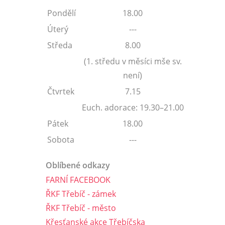
Pondělí
18.00
Úterý
---
Středa
8.00
(1. středu v měsíci mše sv.
není)
Čtvrtek
7.15
Euch. adorace: 19.30–21.00
Pátek
18.00
Sobota
---
Oblíbené odkazy
FARNÍ FACEBOOK
ŘKF Třebíč - zámek
ŘKF Třebíč - město
Křesťanské akce Třebíčska