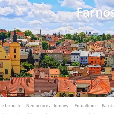
Farnos
le farnosti
Nemocnice a domovy
Fotoalbum
Farní