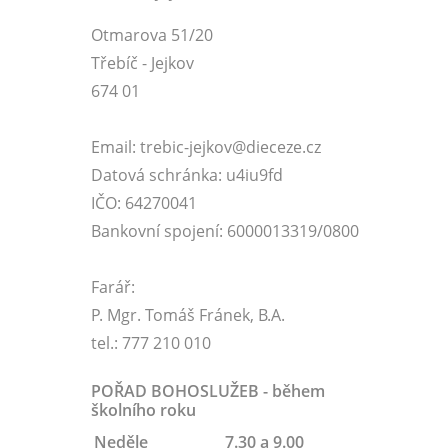
Otmarova 51/20
Třebíč - Jejkov
674 01
Email: trebic-jejkov@dieceze.cz
Datová schránka: u4iu9fd
IČO: 64270041
Bankovní spojení: 6000013319/0800
Farář:
P. Mgr. Tomáš Fránek, B.A.
tel.: 777 210 010
POŘAD BOHOSLUŽEB - během
školního roku
Neděle
7.30 a 9.00