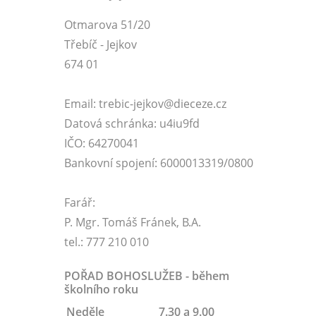
Otmarova 51/20
Třebíč - Jejkov
674 01
Email: trebic-jejkov@dieceze.cz
Datová schránka: u4iu9fd
IČO: 64270041
Bankovní spojení: 6000013319/0800
Farář:
P. Mgr. Tomáš Fránek, B.A.
tel.: 777 210 010
POŘAD BOHOSLUŽEB - během
školního roku
Neděle
7.30 a 9.00