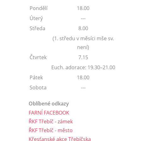
Pondělí
18.00
Úterý
---
Středa
8.00
(1. středu v měsíci mše sv.
není)
Čtvrtek
7.15
Euch. adorace: 19.30–21.00
Pátek
18.00
Sobota
---
Oblíbené odkazy
FARNÍ FACEBOOK
ŘKF Třebíč - zámek
ŘKF Třebíč - město
Křesťanské akce Třebíčska