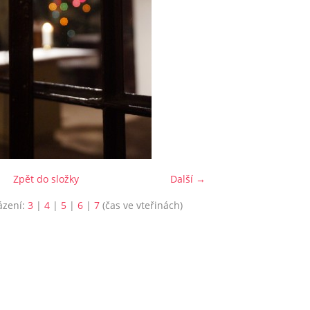
Zpět do složky
Další →
ázení:
3
|
4
|
5
|
6
|
7
(čas ve vteřinách)