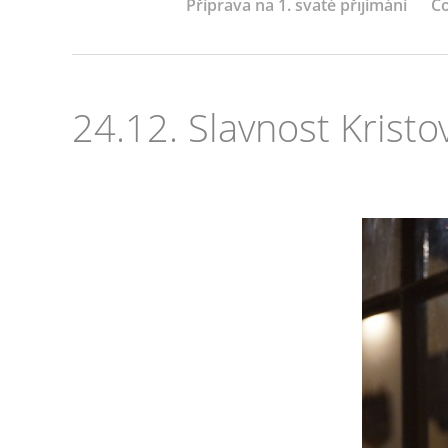
Příprava na 1. svaté přijímání
Co
24.12. Slavnost Kristo