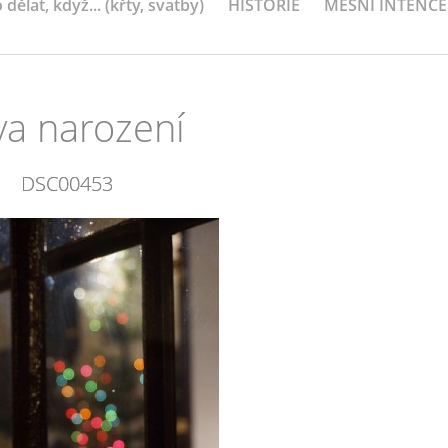
 dělat, když... (křty, svatby)
HISTORIE
MEŠNÍ INTENCE
va narození
DSC00453