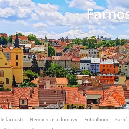
Farnos
le farnosti
Nemocnice a domovy
Fotoalbum
Farní