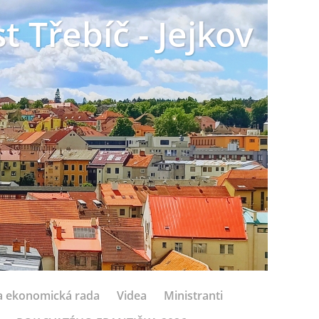
t Třebíč - Jejkov
 a ekonomická rada
Videa
Ministranti