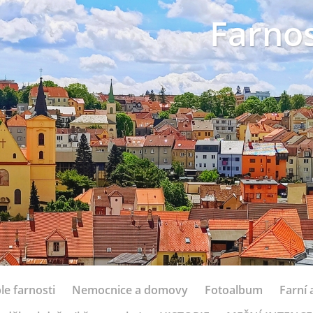
Farnos
le farnosti
Nemocnice a domovy
Fotoalbum
Farní