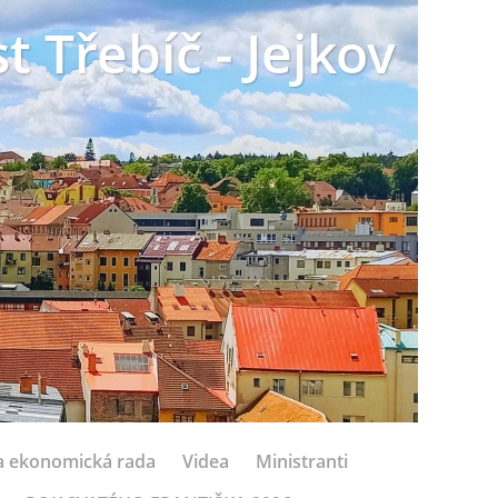
t Třebíč - Jejkov
 a ekonomická rada
Videa
Ministranti