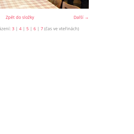
Zpět do složky
Další →
ázení:
3
|
4
|
5
|
6
|
7
(čas ve vteřinách)