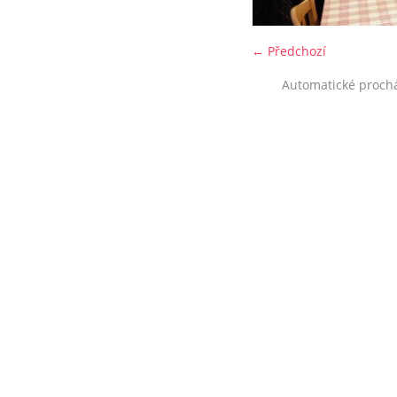
← Předchozí
Automatické proch