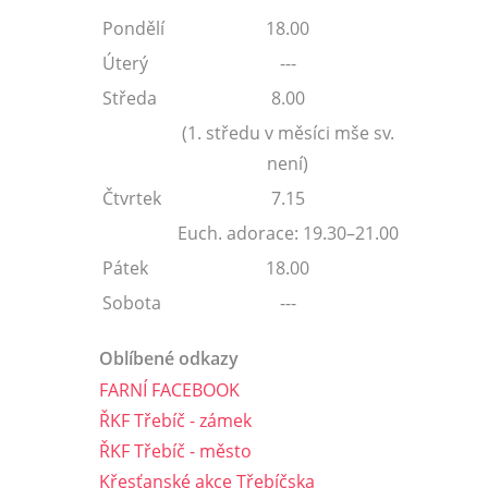
Pondělí
18.00
Úterý
---
Středa
8.00
(1. středu v měsíci mše sv.
není)
Čtvrtek
7.15
Euch. adorace: 19.30–21.00
Pátek
18.00
Sobota
---
Oblíbené odkazy
FARNÍ FACEBOOK
ŘKF Třebíč - zámek
ŘKF Třebíč - město
Křesťanské akce Třebíčska