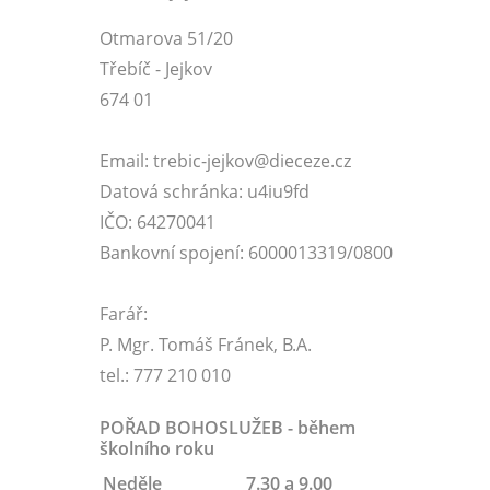
Otmarova 51/20
Třebíč - Jejkov
674 01
Email: trebic-jejkov@dieceze.cz
Datová schránka: u4iu9fd
IČO: 64270041
Bankovní spojení: 6000013319/0800
Farář:
P. Mgr. Tomáš Fránek, B.A.
tel.: 777 210 010
POŘAD BOHOSLUŽEB - během
školního roku
Neděle
7.30 a 9.00