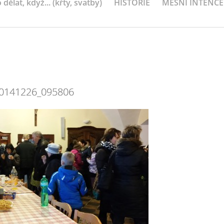
 dělat, když... (křty, svatby)
HISTORIE
MEŠNÍ INTENCE
0141226_095806