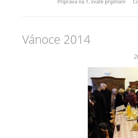
Příprava na 1. svaté přijímání
Co
Vánoce 2014
2