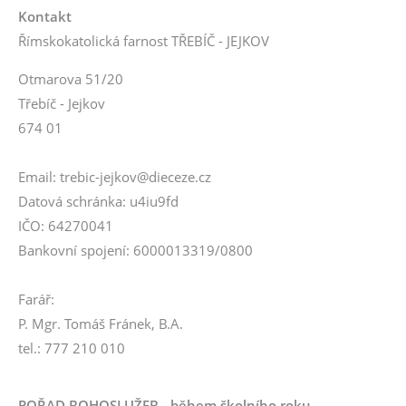
Kontakt
Římskokatolická farnost TŘEBÍČ - JEJKOV
Otmarova 51/20
Třebíč - Jejkov
674 01
Email: trebic-jejkov@dieceze.cz
Datová schránka: u4iu9fd
IČO: 64270041
Bankovní spojení: 6000013319/0800
Farář:
P. Mgr. Tomáš Fránek, B.A.
tel.: 777 210 010
POŘAD BOHOSLUŽEB - během školního roku