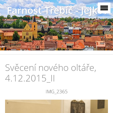
Farnost Třebíč - Jejkov
Svěcení nového oltáře,
4.12.2015_II
IMG_2365