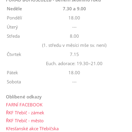
Neděle
7.30 a 9.00
Pondělí
18.00
Úterý
---
Středa
8.00
(1. středu v měsíci mše sv. není)
Čtvrtek
7.15
Euch. adorace: 19.30–21.00
Pátek
18.00
Sobota
---
Oblíbené odkazy
FARNÍ FACEBOOK
ŘKF Třebíč - zámek
ŘKF Třebíč - město
Křesťanské akce Třebíčska