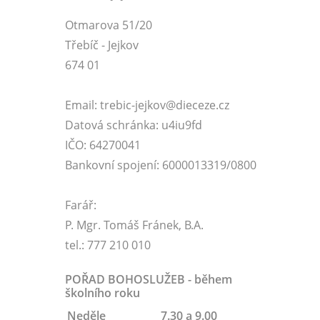
Otmarova 51/20
Třebíč - Jejkov
674 01
Email: trebic-jejkov@dieceze.cz
Datová schránka: u4iu9fd
IČO: 64270041
Bankovní spojení: 6000013319/0800
Farář:
P. Mgr. Tomáš Fránek, B.A.
tel.: 777 210 010
POŘAD BOHOSLUŽEB - během
školního roku
Neděle
7.30 a 9.00