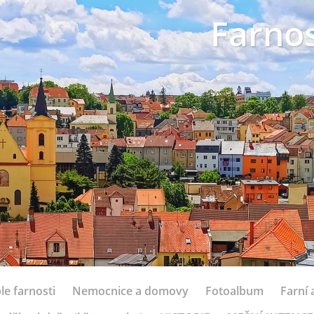
Farnos
le farnosti
Nemocnice a domovy
Fotoalbum
Farní