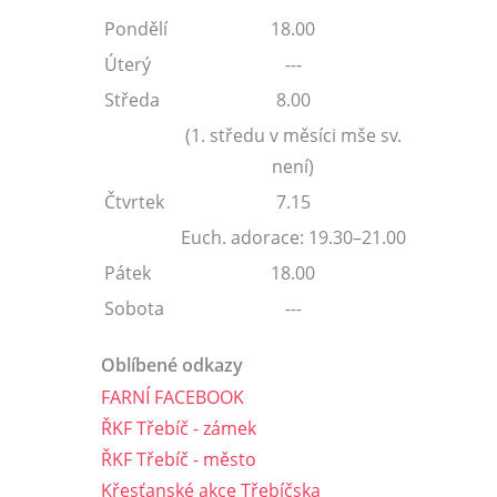
Pondělí
18.00
Úterý
---
Středa
8.00
(1. středu v měsíci mše sv.
není)
Čtvrtek
7.15
Euch. adorace: 19.30–21.00
Pátek
18.00
Sobota
---
Oblíbené odkazy
FARNÍ FACEBOOK
ŘKF Třebíč - zámek
ŘKF Třebíč - město
Křesťanské akce Třebíčska