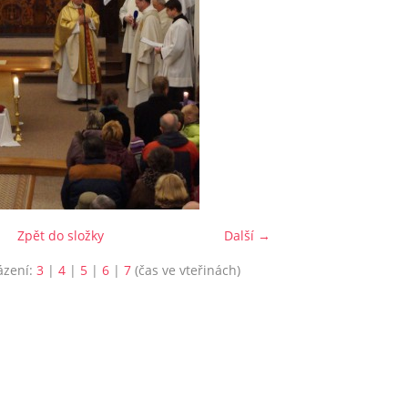
Zpět do složky
Další →
ázení:
3
|
4
|
5
|
6
|
7
(čas ve vteřinách)