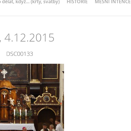
 dělat, když... (křty, svatby)
HISTORIE
MEŠNÍ INTENCE
, 4.12.2015
DSC00133