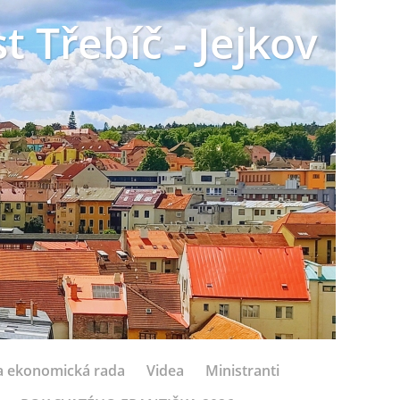
t Třebíč - Jejkov
 a ekonomická rada
Videa
Ministranti