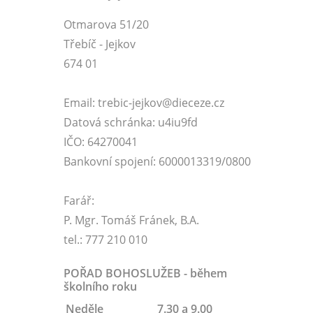
Otmarova 51/20
Třebíč - Jejkov
674 01
Email: trebic-jejkov@dieceze.cz
Datová schránka: u4iu9fd
IČO: 64270041
Bankovní spojení: 6000013319/0800
Farář:
P. Mgr. Tomáš Fránek, B.A.
tel.: 777 210 010
POŘAD BOHOSLUŽEB - během
školního roku
Neděle
7.30 a 9.00