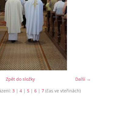
Zpět do složky
Další →
ázení:
3
|
4
|
5
|
6
|
7
(čas ve vteřinách)