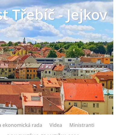
t Třebíč - Jejkov
 a ekonomická rada
Videa
Ministranti