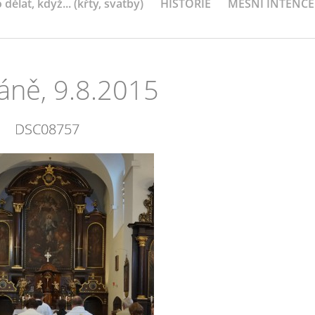
 dělat, když... (křty, svatby)
HISTORIE
MEŠNÍ INTENCE
áně, 9.8.2015
DSC08757