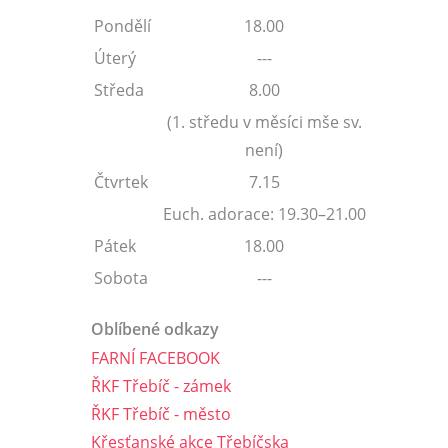
Pondělí
18.00
Úterý
---
Středa
8.00
(1. středu v měsíci mše sv.
není)
Čtvrtek
7.15
Euch. adorace: 19.30–21.00
Pátek
18.00
Sobota
---
Oblíbené odkazy
FARNÍ FACEBOOK
ŘKF Třebíč - zámek
ŘKF Třebíč - město
Křesťanské akce Třebíčska