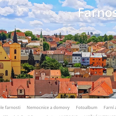
Farnos
le farnosti
Nemocnice a domovy
Fotoalbum
Farní