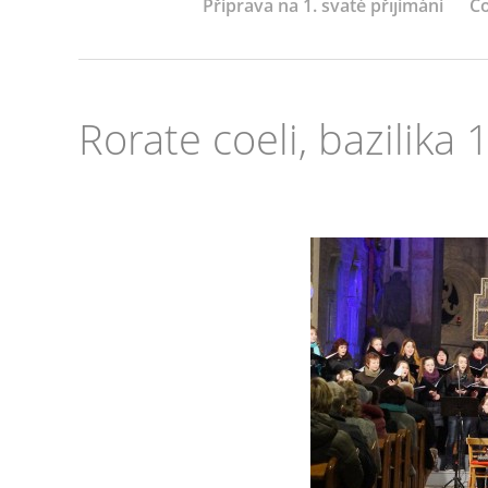
Příprava na 1. svaté přijímání
Co
Rorate coeli, bazilika