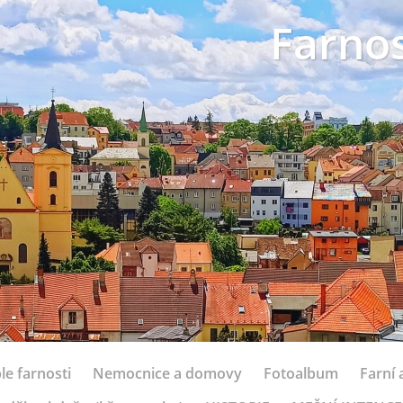
Farnos
le farnosti
Nemocnice a domovy
Fotoalbum
Farní