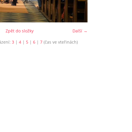
Zpět do složky
Další →
ázení:
3
|
4
|
5
|
6
|
7
(čas ve vteřinách)