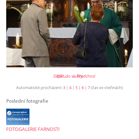
Další →
Zpět do složky
← Předchozí
Automatické procházení:
3
|
4
|
5
|
6
|
7
(čas ve vteřinách)
Poslední fotografie
FOTOGALERIE FARNOSTI