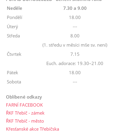
Neděle
7.30 a 9.00
Pondělí
18.00
Úterý
---
Středa
8.00
(1. středu v měsíci mše sv. není)
Čtvrtek
7.15
Euch. adorace: 19.30–21.00
Pátek
18.00
Sobota
---
Oblíbené odkazy
FARNÍ FACEBOOK
ŘKF Třebíč - zámek
ŘKF Třebíč - město
Křesťanské akce Třebíčska