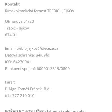
Kontakt
Římskokatolická farnost TŘEBÍČ - JEJKOV
Otmarova 51/20
Třebíč - Jejkov
674 01
Email: trebic-jejkov@dieceze.cz
Datová schránka: u4iu9fd
IČO: 64270041
Bankovní spojení: 6000013319/0800
Farář:
P. Mgr. Tomáš Fránek, B.A.
tel.: 777 210 010
POŘAD BOHOSLUŽEB - během školního roku